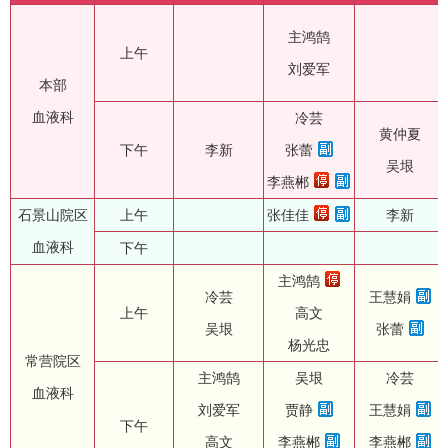
主鸿鹄
上午
刘爱军
本部
血液科
冷芸
黄仲夏
下午
李新
张蕾
吴垠
李燕郴
石景山院区
上午
张佳佳
李新
血液科
下午
主鸿鹄
冷芸
王慧娟
上午
高文
吴垠
张蕾
杨光忠
常营院区
主鸿鹄
吴垠
冷芸
血液科
刘爱军
贾静
王慧娟
下午
高文
李燕郴
李燕郴