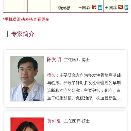
杨光忠
王国蓉
王国蓉
*手机端滑动表格查看更多
专家简介
陈文明
主任医师 博士
擅长：
主要研究方向为多发性骨髓瘤基础
与临床。开展了针对多发性骨髓瘤的早期
诊断和治疗的研究，主要包括：化疗、造
血干细胞移植、免疫治疗、抗血管新生治
疗和骨病的治疗等，使病人总的生存期由
国际的3-4年延长到4-5年，部…
黄仲夏
主任医师 硕士