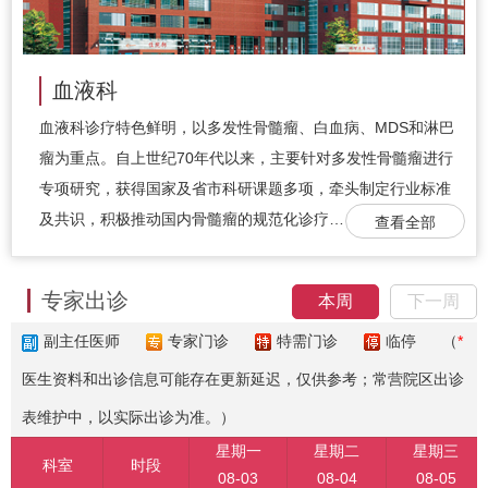
血液科
血液科诊疗特色鲜明，以多发性骨髓瘤、白血病、MDS和淋巴
瘤为重点。自上世纪70年代以来，主要针对多发性骨髓瘤进行
专项研究，获得国家及省市科研课题多项，牵头制定行业标准
及共识，积极推动国内骨髓瘤的规范化诊疗…
查看全部
专家出诊
本周
下一周
副主任医师
专家门诊
特需门诊
临停
（
*
医生资料和出诊信息可能存在更新延迟，仅供参考；常营院区出诊
表维护中，以实际出诊为准。）
星期一
星期二
星期三
科室
时段
08-03
08-04
08-05