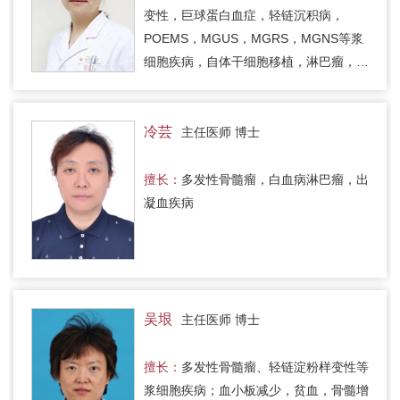
变性，巨球蛋白血症，轻链沉积病，
POEMS，MGUS，MGRS，MGNS等浆
细胞疾病，自体干细胞移植，淋巴瘤，骨
髓增生异常综合征，骨髓增殖性疾病，各
种贫血，血小板减少症等出凝血疾病，急
慢…
冷芸
主任医师 博士
擅长：
多发性骨髓瘤，白血病淋巴瘤，出
凝血疾病
吴垠
主任医师 博士
擅长：
多发性骨髓瘤、轻链淀粉样变性等
浆细胞疾病；血小板减少，贫血，骨髓增