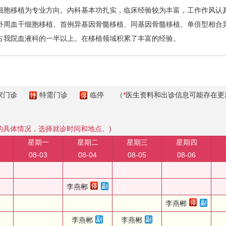
胞移植为专业方向。内科基本功扎实，临床经验较为丰富，工作作风认真
外周血干细胞移植、首例异基因骨髓移植、同基因骨髓移植、单倍型相合
占我院血液科的一半以上。在移植领域积累了丰富的经验。
家门诊
特需门诊
临停
（
*
医生资料和出诊信息可能存在更
的具体情况，选择就诊时间和地点。)
星期一
星期二
星期三
星期四
08-03
08-04
08-05
08-06
李燕郴
李燕郴
李燕郴
李燕郴