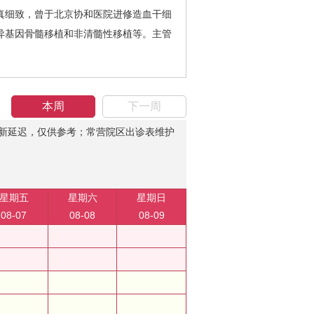
细致，曾于北京协和医院进修造血干细
异基因骨髓移植和非清髓性移植等。主管
本周
下一周
新延迟，仅供参考；常营院区出诊表维护
星期五
星期六
星期日
08-07
08-08
08-09