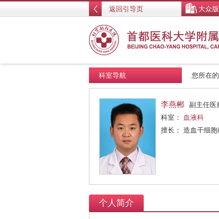
返回引导页
大众版
科室导航
您所在
李燕郴
副主任医
科室：
血液科
擅长： 造血干细
个人简介