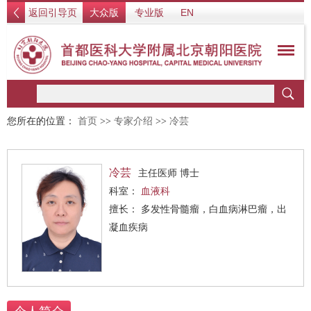
返回引导页
大众版
专业版
EN
您所在的位置：
首页
>>
专家介绍
>>
冷芸
冷芸
主任医师 博士
科室：
血液科
擅长： 多发性骨髓瘤，白血病淋巴瘤，出
凝血疾病