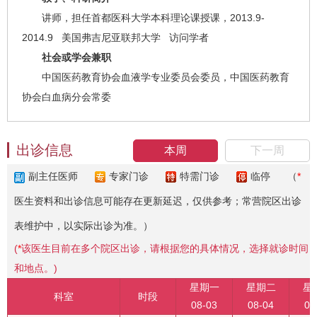
讲师，担任首都医科大学本科理论课授课，2013.9-
2014.9 美国弗吉尼亚联邦大学 访问学者
社会或学会兼职
中国医药教育协会血液学专业委员会委员，中国医药教育
协会白血病分会常委
出诊信息
本周
下一周
副主任医师
专家门诊
特需门诊
临停
（
*
医生资料和出诊信息可能存在更新延迟，仅供参考；常营院区出诊
表维护中，以实际出诊为准。）
(
*
该医生目前在多个院区出诊，请根据您的具体情况，选择就诊时间
和地点。)
星期一
星期二
星
科室
时段
08-03
08-04
08