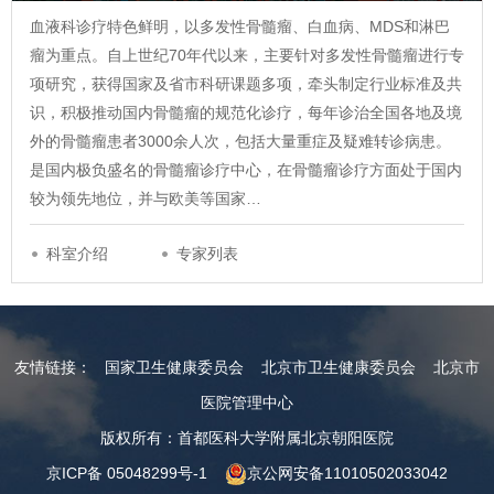
血液科诊疗特色鲜明，以多发性骨髓瘤、白血病、MDS和淋巴
瘤为重点。自上世纪70年代以来，主要针对多发性骨髓瘤进行专
项研究，获得国家及省市科研课题多项，牵头制定行业标准及共
识，积极推动国内骨髓瘤的规范化诊疗，每年诊治全国各地及境
外的骨髓瘤患者3000余人次，包括大量重症及疑难转诊病患。
是国内极负盛名的骨髓瘤诊疗中心，在骨髓瘤诊疗方面处于国内
较为领先地位，并与欧美等国家…
科室介绍
专家列表
友情链接：
国家卫生健康委员会
北京市卫生健康委员会
北京市
医院管理中心
版权所有：首都医科大学附属北京朝阳医院
京ICP备 05048299号-1
京公网安备11010502033042