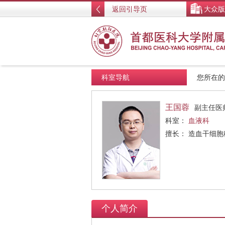
返回引导页
大众版
科室导航
您所在
王国蓉
副主任医
科室：
血液科
擅长： 造血干细
个人简介