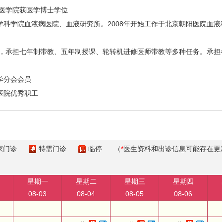
和医学院获医学博士学位
学科学院血液病医院、血液研究所。2008年开始工作于北京朝阳医院血
讲师，承担七年制带教、五年制授课、轮转机进修医师带教等多种任务。承担
学分会会员
阳医院优秀职工
家门诊
特需门诊
临停
（
*
医生资料和出诊信息可能存在更
星期一
星期二
星期三
星期四
08-03
08-04
08-05
08-06