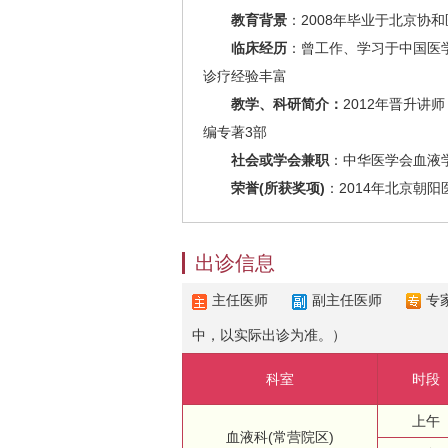
教育背景
：2008年毕业于北京协
临床经历
：曾工作、学习于中国医
诊疗经验丰富
教学、科研简介：
2012年晋升
编专著3部
社会或学会兼职
：中华医学会血液
荣誉(所获奖项)
：2014年北京朝
出诊信息
主任医师
副主任医师
专
中，以实际出诊为准。）
科室
时段
上午
血液科(常营院区)