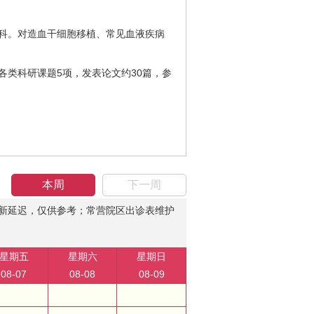
液科。对造血干细胞移植、常见血液疾病
各类科研课题5项，发表论文约30篇，参
本周
下一周
新延迟，仅供参考；常营院区出诊表维护
星期五
星期六
星期日
08-07
08-08
08-09