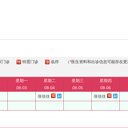
家门诊
特需门诊
临停
（
*
医生资料和出诊信息可能存在更
星期一
星期二
星期三
星期四
08-03
08-04
08-05
08-06
张佳佳
张佳佳