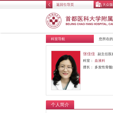
返回引导页
大众版
科室导航
您所在
张佳佳
副主任医
科室：
血液科
擅长： 多发性骨髓
个人简介