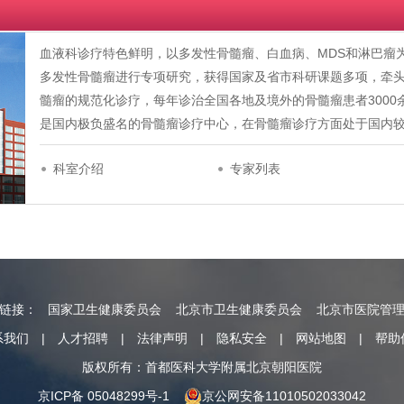
血液科诊疗特色鲜明，以多发性骨髓瘤、白血病、MDS和淋巴瘤
多发性骨髓瘤进行专项研究，获得国家及省市科研课题多项，牵
髓瘤的规范化诊疗，每年诊治全国各地及境外的骨髓瘤患者300
是国内极负盛名的骨髓瘤诊疗中心，在骨髓瘤诊疗方面处于国内
科室介绍
专家列表
情链接：
国家卫生健康委员会
北京市卫生健康委员会
北京市医院管
系我们
|
人才招聘
|
法律声明
|
隐私安全
|
网站地图
|
帮助
版权所有：首都医科大学附属北京朝阳医院
京ICP备 05048299号-1
京公网安备11010502033042