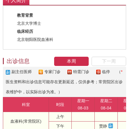
个人简介
教育背景
北京大学博士
临床经历
北京朝阳医院血液科
出诊信息
本周
下一周
副主任医师
专家门诊
特需门诊
临停
（
*
医生资料和出诊信息可能存在更新延迟，仅供参考；常营院区出诊
表维护中，以实际出诊为准。）
星期一
星期二
星
科室
时段
08-03
08-04
08
上午
血液科(常营院区)
下午
贾静