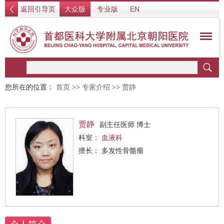
返回引导页
大众版
专业版
EN
您所在的位置：
首页
>>
专家介绍
>>
贾静
贾静
副主任医师 博士
科室：
血液科
擅长： 多发性骨髓瘤