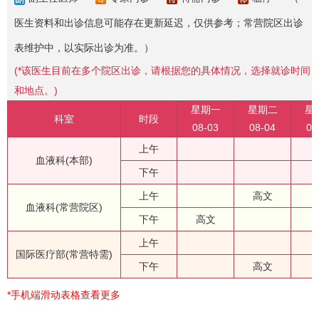
医生资料和出诊信息可能存在更新延迟，仅供参考；常营院区出诊
表维护中，以实际出诊为准。）
(
*
该医生目前在多个院区出诊，请根据您的具体情况，选择就诊时间
和地点。)
星期一
星期二
星
科室
时段
08-03
08-04
08
上午
血液科(本部)
下午
上午
高文
血液科(常营院区)
下午
高文
上午
国际医疗部(常营特需)
下午
高文
*手机端滑动表格查看更多