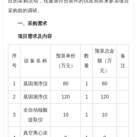
目的采购活动，现邀请符合条件的供应商前来参加项目
采购前的调研。
一、采购需求
项目需求及内容
预算总金
序
预算单价
数
备
设 备 名 称
额（万
号
（万元）
量
注
元）
1
基因测序仪
80
1
80
2
基因测序仪
120
1
120
全自动核酸
3
10
1
10
提取仪
真空离心浓