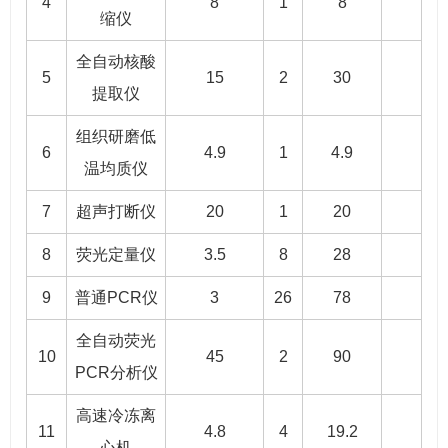
4
8
1
8
缩仪
全自动核酸
5
15
2
30
提取仪
组织研磨低
6
4.9
1
4.9
温均质仪
7
超声打断仪
20
1
20
8
荧光定量仪
3.5
8
28
9
普通PCR仪
3
26
78
全自动荧光
10
45
2
90
PCR分析仪
高速冷冻离
11
4.8
4
19.2
心机