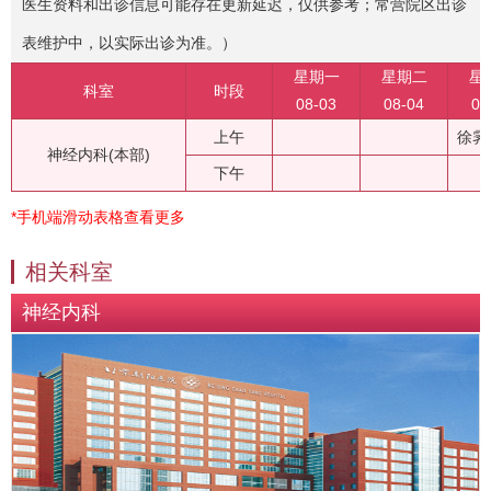
医生资料和出诊信息可能存在更新延迟，仅供参考；常营院区出诊
表维护中，以实际出诊为准。）
星期一
星期二
星
科室
时段
08-03
08-04
08
上午
徐霁
神经内科(本部)
下午
*手机端滑动表格查看更多
相关科室
神经内科