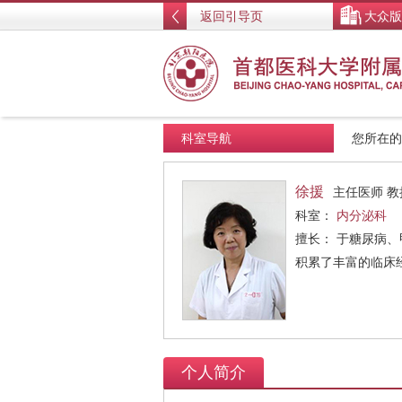
返回引导页
大众版
科室导航
您所在
徐援
主任医师 
科室：
内分泌科
擅长： 于糖尿病
积累了丰富的临床
个人简介