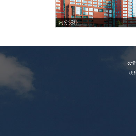
内分泌科
友
联