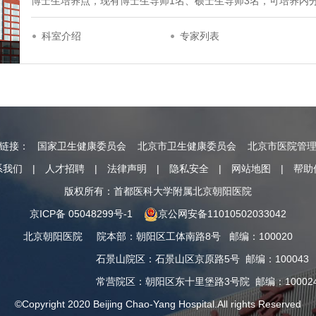
博士生培养点，现有博士生导师1名、硕士生导师3名，可培养内
科室介绍
专家列表
情链接：
国家卫生健康委员会
北京市卫生健康委员会
北京市医院管
系我们
|
人才招聘
|
法律声明
|
隐私安全
|
网站地图
|
帮助
版权所有：首都医科大学附属北京朝阳医院
京ICP备 05048299号-1
京公网安备11010502033042
北京朝阳医院
院本部
：
朝阳区工体南路8号
邮编：100020
石景山院区
：
石景山区京原路5号
邮编：100043
常营院区
：
朝阳区东十里堡路3号院
邮编：10002
©Copyright 2020 Beijing Chao-Yang Hospital.All rights Reserved