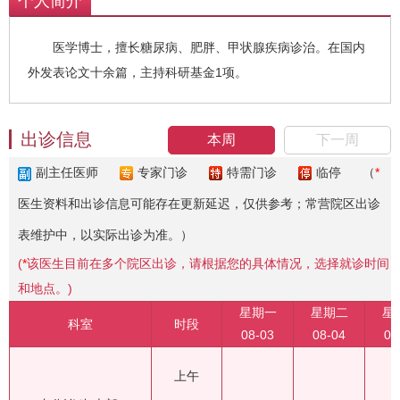
个人简介
医学博士，擅长糖尿病、肥胖、甲状腺疾病诊治。在国内
外发表论文十余篇，主持科研基金1项。
出诊信息
本周
下一周
副主任医师
专家门诊
特需门诊
临停
（
*
医生资料和出诊信息可能存在更新延迟，仅供参考；常营院区出诊
表维护中，以实际出诊为准。）
(
*
该医生目前在多个院区出诊，请根据您的具体情况，选择就诊时间
和地点。)
星期一
星期二
星
科室
时段
08-03
08-04
08
上午