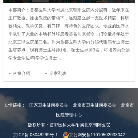
本部简介：首都医科大学附属北京朝阳医院内分泌科，近年来在
王广教授、徐援教授的带领下，逐渐建立起一支医术精湛、科研
较领先、教学优良、有口碑、有特色的医疗团队。专业的医疗水
平吸引了大量的本地和外埠患者慕名前来就诊，门诊量常年处于
北京三甲医院第二名。作为首都医科大学内分泌代谢病专业博士
生培养点，现有博士生导师1名、硕士生导师3名，可培养内分泌
学专业学位/科学学位博士…
科室介绍
专家列表
友情链接：
国家卫生健康委员会
北京市卫生健康委员会
北京市
医院管理中心
版权所有：首都医科大学附属北京朝阳医院
京ICP备 05048299号-1
京公网安备11010502033042