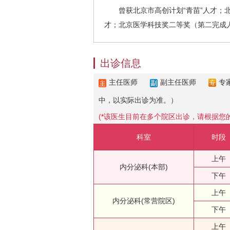
曾获北京市高创计划“青苗”人才；北京
才；北京医学科技奖二等奖（第二完成
出诊信息
主任医师
副主任医师
专
中，以实际出诊为准。）
(
*
该医生目前在多个院区出诊，请根据您
科室
时段
上午
内分泌科(本部)
下午
上午
内分泌科(常营院区)
下午
上午