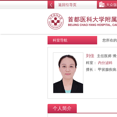
返回引导页
大众版
科室导航
您所在
刘佳
主任医师 博
科室：
内分泌科
擅长： 甲状腺疾
个人简介