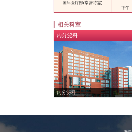
国际医疗部(常营特需)
下午
相关科室
内分泌科
内分泌科
友