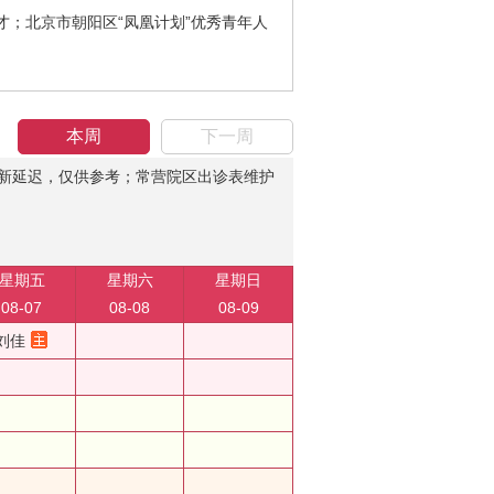
才；北京市朝阳区“凤凰计划”优秀青年人
本周
下一周
新延迟，仅供参考；常营院区出诊表维护
星期五
星期六
星期日
08-07
08-08
08-09
刘佳