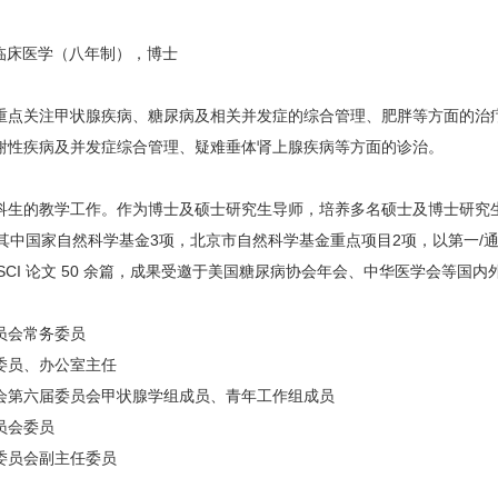
部，临床医学（八年制），博士
点关注甲状腺疾病、糖尿病及相关并发症的综合管理、肥胖等方面的治疗
谢性疾病及并发症综合管理、疑难垂体肾上腺疾病等方面的诊治。
生的教学工作。作为博士及硕士研究生导师，培养多名硕士及博士研究
自然科学基金3项，北京市自然科学基金重点项目2项，以第一/通讯作者在 Sci
志发表 SCI 论文 50 余篇，成果受邀于美国糖尿病协会年会、中华医学会等
员会常务委员
员、办公室主任
第六届委员会甲状腺学组成员、青年工作组成员
员会委员
员会副主任委员