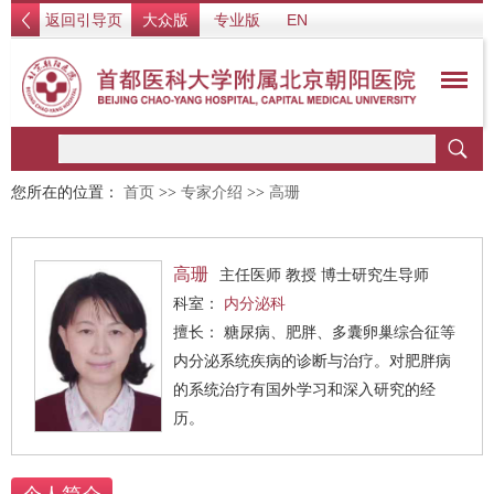
返回引导页
大众版
专业版
EN
您所在的位置：
首页
>>
专家介绍
>>
高珊
高珊
主任医师 教授 博士研究生导师
科室：
内分泌科
擅长： 糖尿病、肥胖、多囊卵巢综合征等
内分泌系统疾病的诊断与治疗。对肥胖病
的系统治疗有国外学习和深入研究的经
历。