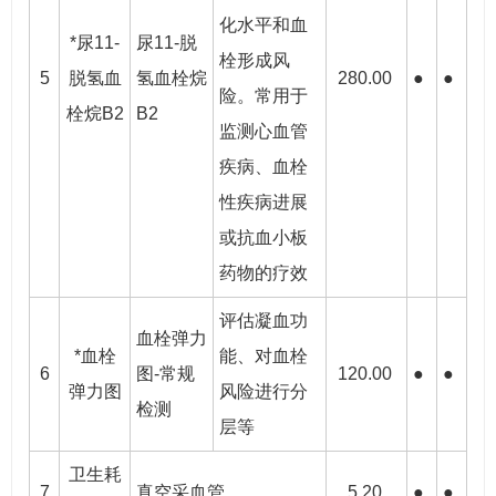
化水平和血
*尿11-
尿11-脱
栓形成风
5
脱氢血
氢血栓烷
280.00
●
●
险。常用于
栓烷B2
B2
监测心血管
疾病、血栓
性疾病进展
或抗血小板
药物的疗效
评估凝血功
血栓弹力
*血栓
能、对血栓
6
图-常规
120.00
●
●
弹力图
风险进行分
检测
层等
卫生耗
7
真空采血管
5.20
●
●