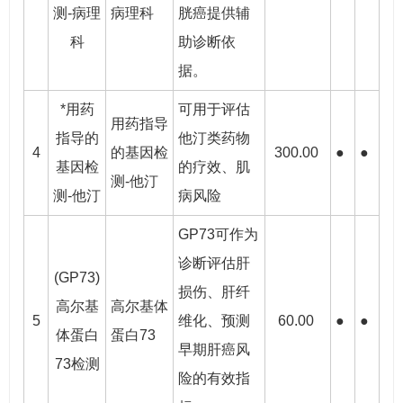
测-病理
病理科
胱癌提供辅
科
助诊断依
据。
*用药
可用于评估
用药指导
指导的
他汀类药物
4
的基因检
300.00
●
●
基因检
的疗效、肌
测-他汀
测-他汀
病风险
GP73可作为
诊断评估肝
(GP73)
损伤、肝纤
高尔基
高尔基体
5
维化、预测
60.00
●
●
体蛋白
蛋白73
早期肝癌风
73检测
险的有效指