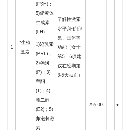
(FSH)；
5)促黄体
了解性激素
生成素
水平,评价卵
(LH)；
巢、垂体等
*生殖
1)泌乳素
1
功能（女士
激素
(PRL)；
第5、6项建
2)孕酮
议在经期第
(P)；3)
3-5天抽血）
睾酮
(T)；4)
雌二醇
255.00
●
(E2)；5)
卵泡刺激
素