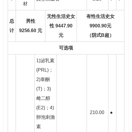
材
无性生活史女
有性生活史女
总
男性
性 9447.90
9900.90元
计
9256.60 元
元
（阴式B超）
可选项
1)泌乳素
(PRL)；
2)睾酮
(T)；3)
雌二醇
(E2)；4)
210.00
●
卵泡刺激
素