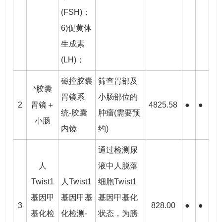
(FSH)；
6)促黄体
生成素
(LH)；
磁控胶囊
筛查胃部及
*胶囊
胃镜系
小肠部位的
2
胃镜＋
4825.58
●
●
统-胶囊
肿瘤(需要预
小肠
内镜
约)
通过检测尿
人
液中人脱落
Twist1
人Twist1
细胞Twist1
基因甲
基因甲基
基因甲基化
3
828.00
●
●
基化检
化检测-
状态，为膀