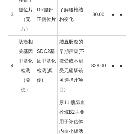
腰椎正
侧位片
DR腰部
了解腰椎结
3
80.00
●
●
（无
正侧位片
构变化
片）
肠癌相
结直肠癌的
关基因
SDC2基
早期筛查(不
甲基化
因甲基化
接受或不耐
4
828.00
●
●
检测
检测(粪
受无痛肠镜
（粪
便)
可选择此项
便）
目)
尿11-脱氢血
栓烷B2主要
用于评估体
内血小板活