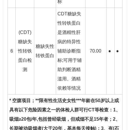
标
CDT糖缺失
性转铁蛋白
(CDT)
是酒精性肝
糖缺失
病的特异性
糖缺失性
6
性转铁
辅助诊断指
70.00
●
●
转铁蛋白
蛋白检
标;可用于辅
测
助判断酒精
滥用、酒精
依赖等情况
* 空腹项目；**限有性生活史女性***年龄在50岁以上或
具有以下危险因素之一的体检人群可行CT等检查：1、
吸烟≥20包/年,包括曾经吸烟，但戒烟不足15年者；2、
长期被动吸烟者(大于20年，基本每天接触)；3、有(石