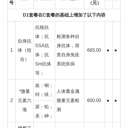
号
（元）
D1套餐在C套餐的基础上增加了以下内容
抗核抗
体；抗
检测各种自
自身抗
SSA抗
身抗体，筛
1
体（组
665.00
●
●
体；抗
查自身免疫
合）
Sm抗体
系统疾病
等；
血：铜；
*微量
人体重金属
锌；镁；
2
元素六
微量元素检
600.00
●
●
尿：铅；
项
测
汞；砷；