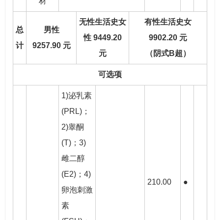
材
无性生活史女
有性生活史女
总
男性
性 9449.20
9902.20 元
计
9257.90 元
元
（阴式B超）
可选项
1)泌乳素
(PRL)；
2)睾酮
(T)；3)
雌二醇
(E2)；4)
210.00
●
卵泡刺激
素