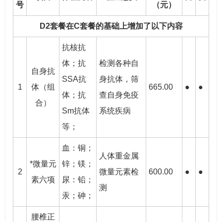
号
（元）
D2套餐在C套餐的基础上增加了以下内容
抗核抗
体；抗
检测各种自
自身抗
SSA抗
身抗体，筛
1
体（组
665.00
●
●
体；抗
查自身免疫
合）
Sm抗体
系统疾病
等；
血：铜；
人体重金属
*微量元
锌；镁；
2
微量元素检
600.00
●
●
素六项
尿：铅；
测
汞；砷；
腰椎正