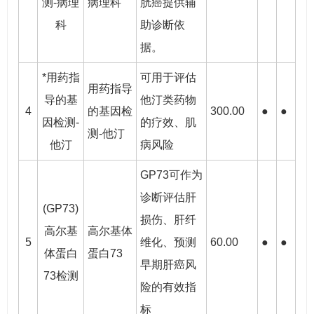
测-病理
病理科
胱癌提供辅
科
助诊断依
据。
*用药指
可用于评估
用药指导
导的基
他汀类药物
4
的基因检
300.00
●
●
因检测-
的疗效、肌
测-他汀
他汀
病风险
GP73可作为
诊断评估肝
(GP73)
损伤、肝纤
高尔基
高尔基体
5
维化、预测
60.00
●
●
体蛋白
蛋白73
早期肝癌风
73检测
险的有效指
标