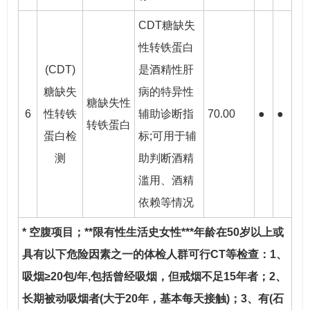
CDT糖缺失
性转铁蛋白
(CDT)
是酒精性肝
糖缺失
病的特异性
糖缺失性
6
性转铁
辅助诊断指
70.00
●
●
转铁蛋白
蛋白检
标;可用于辅
测
助判断酒精
滥用、酒精
依赖等情况
* 空腹项目；**限有性生活史女性***年龄在50岁以上或
具有以下危险因素之一的体检人群可行CT等检查：1、
吸烟≥20包/年,包括曾经吸烟，但戒烟不足15年者；2、
长期被动吸烟者(大于20年，基本每天接触)；3、有(石