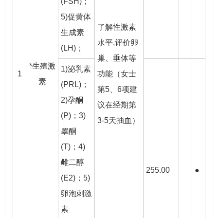
(FSH)；
5)促黄体
了解性激素
生成素
水平,评价卵
(LH)；
巢、垂体等
*生殖激
1)泌乳素
1
功能（女士
素
(PRL)；
第5、6项建
2)孕酮
议在经期第
(P)；3)
3-5天抽血）
睾酮
(T)；4)
雌二醇
255.00
●
(E2)；5)
卵泡刺激
素