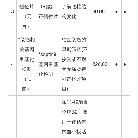
侧位片
DR腰部
了解腰椎结
3
80.00
●
●
（无
正侧位片
构变化
片）
*肠癌相
结直肠癌的
关基因
早期筛查(不
*septin9
甲基化
接受或不耐
4
基因甲基
828.00
●
●
检测
受无痛肠镜
化检测
（抽
可选择此项
血）
目)
尿11-脱氢血
栓烷B2主要
用于评估体
内血小板活