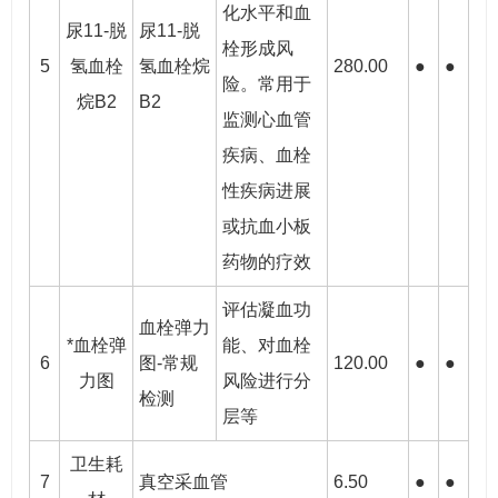
化水平和血
尿11-脱
尿11-脱
栓形成风
5
氢血栓
氢血栓烷
280.00
●
●
险。常用于
烷B2
B2
监测心血管
疾病、血栓
性疾病进展
或抗血小板
药物的疗效
评估凝血功
血栓弹力
*血栓弹
能、对血栓
6
图-常规
120.00
●
●
力图
风险进行分
检测
层等
卫生耗
7
真空采血管
6.50
●
●