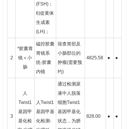
(FSH)；
6)促黄体
生成素
(LH)；
磁控胶囊
筛查胃部及
*胶囊胃
胃镜系
小肠部位的
2
镜＋小
4825.58
●
●
统-胶囊
肿瘤(需要预
肠
内镜
约)
通过检测尿
人
液中人脱落
Twist1
人Twist1
细胞Twist1
基因甲
基因甲基
基因甲基化
3
828.00
●
●
基化检
化检测-
状态，为膀