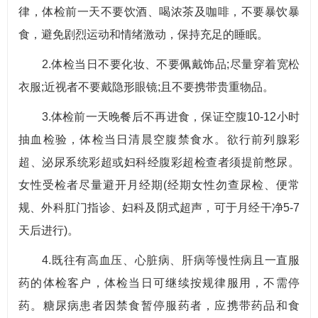
律，体检前一天不要饮酒、喝浓茶及咖啡，不要暴饮暴
食，避免剧烈运动和情绪激动，保持充足的睡眠。
2.体检当日不要化妆、不要佩戴饰品;尽量穿着宽松
衣服;近视者不要戴隐形眼镜;且不要携带贵重物品。
3.体检前一天晚餐后不再进食，保证空腹10-12小时
抽血检验，体检当日清晨空腹禁食水。欲行前列腺彩
超、泌尿系统彩超或妇科经腹彩超检查者须提前憋尿。
女性受检者尽量避开月经期(经期女性勿查尿检、便常
规、外科肛门指诊、妇科及阴式超声，可于月经干净5-7
天后进行)。
4.既往有高血压、心脏病、肝病等慢性病且一直服
药的体检客户，体检当日可继续按规律服用，不需停
药。糖尿病患者因禁食暂停服药者，应携带药品和食