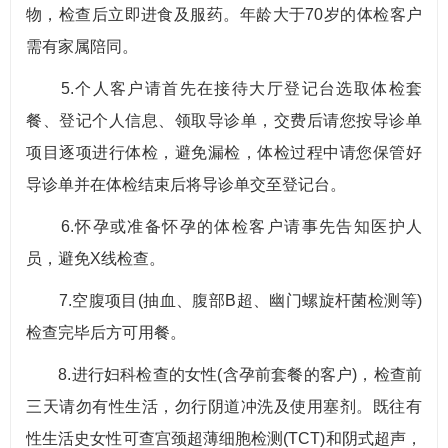
物，检查后立即进食及服药。年龄大于70岁的体检客户
需有家属陪同。
5.个人客户请首先在接待大厅登记台选取体检套
餐、登记个人信息、领取导诊单，交费后请您按导诊单
项目逐项进行体检，避免漏检，体检过程中请您保管好
导诊单并在体检结束后将导诊单交至登记台。
6.怀孕或准备怀孕的体检客户请事先告知医护人
员，避免X线检查。
7.空腹项目(抽血、腹部B超、幽门螺旋杆菌检测等)
检查完毕后方可用餐。
8.进行妇科检查的女性(含孕前套餐的客户)，检查前
三天请勿有性生活，勿行阴道冲洗及使用塞剂。既往有
性生活史女性可查宫颈超薄细胞检测(TCT)和阴式超声，