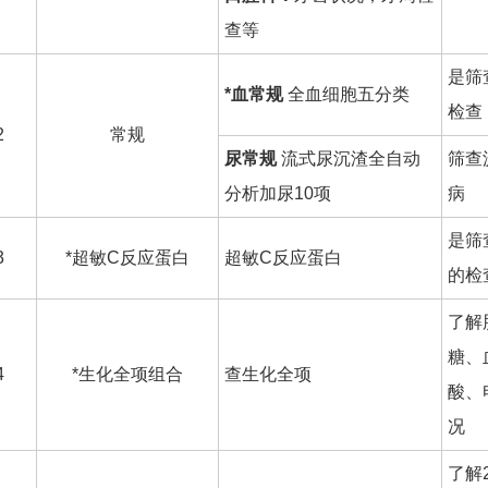
查等
是筛
*血常规
全血细胞五分类
检查
2
常规
尿常规
流式尿沉渣全自动
筛查
分析加尿10项
病
是筛
3
*超敏C反应蛋白
超敏C反应蛋白
的检
了解
糖、
4
*生化全项组合
查生化全项
酸、
况
了解