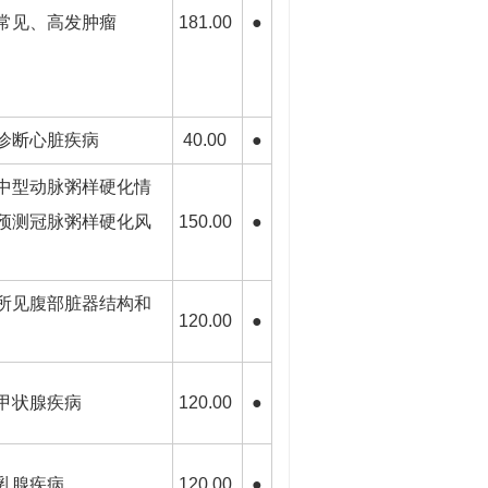
常见、高发肿瘤
181.00
●
诊断心脏疾病
40.00
●
中型动脉粥样硬化情
预测冠脉粥样硬化风
150.00
●
所见腹部脏器结构和
120.00
●
甲状腺疾病
120.00
●
乳腺疾病
120.00
●