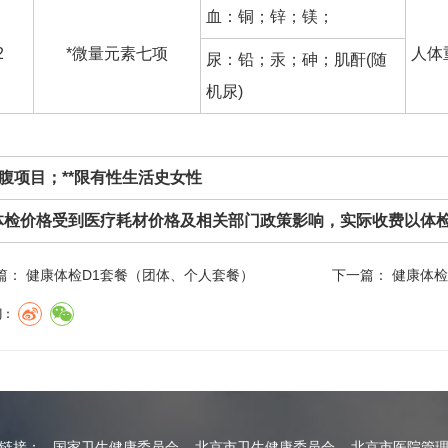
血：铜；锌；镁；
2
*微量元素七项
人体
尿：铅；汞；砷；肌酐(随
机尿)
空腹项目；**限有性生活史女性
体检价格受到医疗耗材价格及相关部门政策影响，实际收费以体
篇：
健康体检D1套餐（团体、个人套餐）
下一篇：
健康体检
到：
情链接：
国家卫生健康委员会
北京市卫生健康委员会
北京市医院管