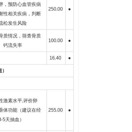
胖，预防心血管疾病
250.00
●
谢性相关疾病，判断
疏松发生风险
骨质情况，筛查骨质
100.00
●
、钙流失率
16.40
●
B超）
性激素水平,评价卵
垂体功能（建议在经
255.00
●
3-5天抽血）