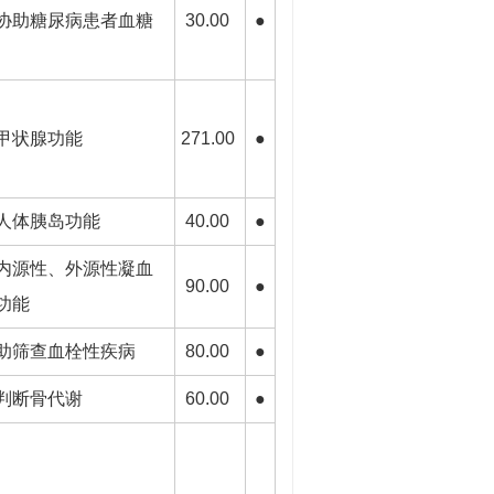
协助糖尿病患者血糖
30.00
●
甲状腺功能
271.00
●
人体胰岛功能
40.00
●
内源性、外源性凝血
90.00
●
功能
助筛查血栓性疾病
80.00
●
判断骨代谢
60.00
●