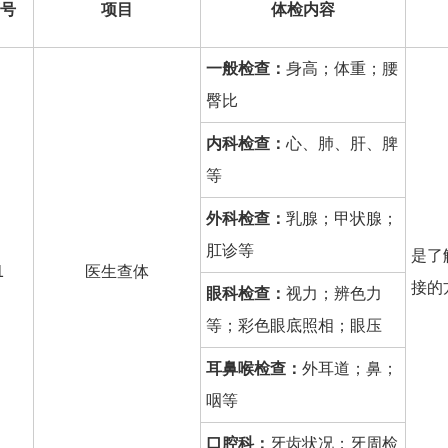
号
项目
体检内容
一般检查：
身高；体重；腰
臀比
内科检查：
心、肺、肝、脾
等
外科检查：
乳腺；甲状腺；
肛诊等
是了
1
医生查体
接的
眼科检查：
视力；辨色力
等；彩色眼底照相；眼压
耳鼻喉检查：
外耳道；鼻；
咽等
口腔科：
牙齿状况；牙周检