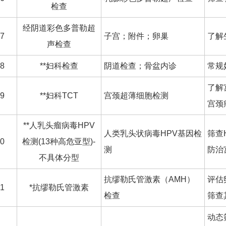
检查
经阴道彩色多普勒超
7
子宫；附件；卵巢
了解
声检查
8
**妇科检查
阴道检查；骨盆内诊
常规
了解
9
**妇科TCT
宫颈超薄细胞检测
宫颈
**人乳头瘤病毒HPV
人类乳头状病毒HPV基因检
筛查
0
检测(13种高危亚型)-
测
防治
不具体分型
抗缪勒氏管激素（AMH）
评估
1
*抗缪勒氏管激素
检查
筛查
动态