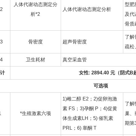
人体代谢动态测定分
型肥
2
人体代谢动态测定分析
析*2
及代
骨质
了解
3
骨密度
超声骨密度
疏松
4
卫生耗材
真空采血管
计
女性: 2894.40 元（阴式
可选项
1)雌二醇 E2；2)促卵泡激
了解
素 FS；3)孕酮 P；4)促黄
1
*生殖激素六项
巢、
体生成素LH；5) 催乳素
期第
PRL；6) 睾酮 T