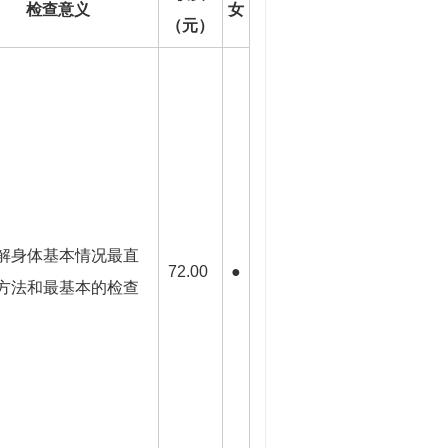
检查意义
女
（元）
解身体基本情况最直
72.00
●
方法和最基本的检查