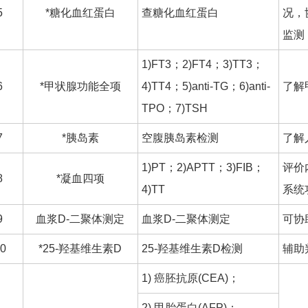
5
*糖化血红蛋白
查糖化血红蛋白
况，
监测
1)FT3；2)FT4；3)TT3；
6
*甲状腺功能全项
4)TT4；5)anti-TG；6)anti-
了解
TPO；7)TSH
7
*胰岛素
空腹胰岛素检测
了解
1)PT；2)APTT；3)FIB；
评价
8
*凝血四项
4)TT
系统
9
血浆D-二聚体测定
血浆D-二聚体测定
可协
0
*25-羟基维生素D
25-羟基维生素D检测
辅助
1) 癌胚抗原(CEA)；
2) 甲胎蛋白(AFP)；