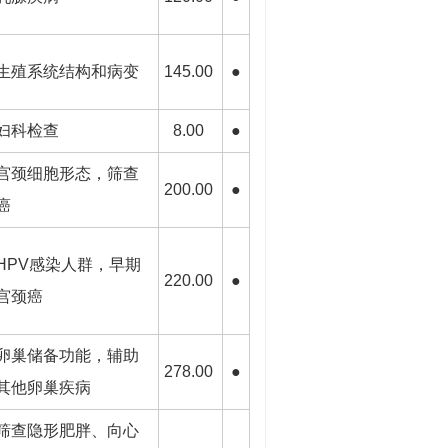
生殖系统结构和病变
145.00
●
妇科检查
8.00
●
宫颈细胞形态，筛查
200.00
●
癌
HPV感染人群，早期
220.00
●
宫颈癌
卵巢储备功能，辅助
278.00
●
其他卵巢疾病
筛查隐形肥胖、向心