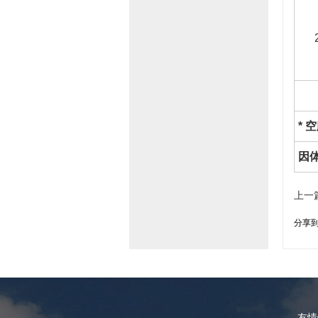
* 
因
上一
分享
友