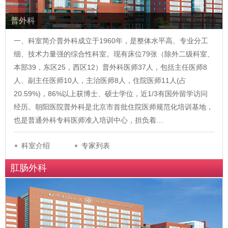
普外科
一、科室简介普外科成立于1960年，是整体水平高、专业分工
细、技术力量强的综合性科室。现有床位79张（除外二级科室、
本部39，东区25，西区12）普外科医师37人，包括主任医师8
人、副主任医师10人，主治医师8人，住院医师11人(占
20.59%)，86%以上获博士、硕士学位，近1/3有国外留学访问
经历。朝阳医院普外科是北京市首批住院医师规范化培训基地，
也是普通外科专科医师准入培训中心，担负着…
科室介绍
专家列表
肛肠外科