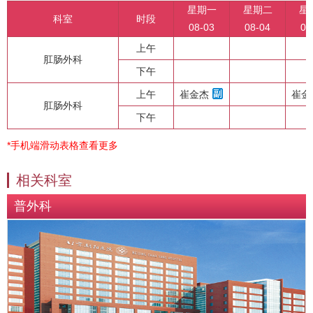
星期一
星期二
星
科室
时段
08-03
08-04
08
上午
肛肠外科
下午
上午
崔金杰
崔金
肛肠外科
下午
*手机端滑动表格查看更多
相关科室
普外科