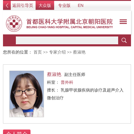
返回引导页
大众版
专业版
EN
您所在的位置：
首页
>>
专家介绍
>>
蔡淑艳
蔡淑艳
副主任医师
科室：
普外科
擅长： 乳腺甲状腺疾病的诊疗及超声介入
微创治疗