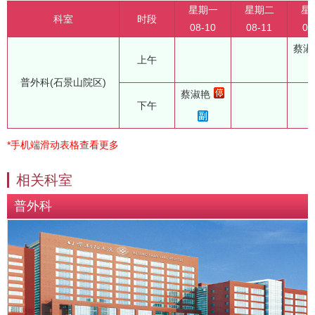
星期一
星期二
星
科室
时段
08-10
08-11
08
蔡淑
上午
普外科(石景山院区)
蔡淑艳
下午
*手机端滑动表格查看更多
相关科室
普外科