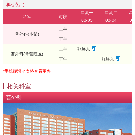
和地点。)
星期一
星期二
星
科室
时段
08-03
08-04
08
上午
普外科(本部)
下午
上午
张峪东
普外科(常营院区)
下午
张峪东
*手机端滑动表格查看更多
相关科室
普外科