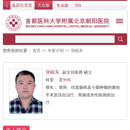
返回引导页
大众版
专业版
EN
您所在的位置：
首页
>>
专家介绍
>>
张峪东
张峪东
副主任医师 硕士
科室：
普外科
擅长： 胃癌、结直肠癌及小肠肿瘤的微创
手术及综合治疗。胃肠道良性疾病的治
疗。