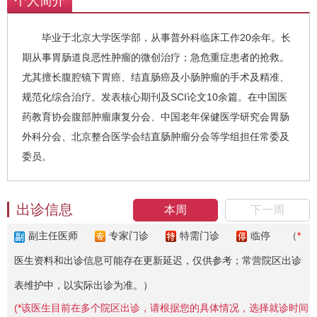
个人简介
毕业于北京大学医学部，从事普外科临床工作20余年。长
期从事胃肠道良恶性肿瘤的微创治疗；急危重症患者的抢救。
尤其擅长腹腔镜下胃癌、结直肠癌及小肠肿瘤的手术及精准、
规范化综合治疗。发表核心期刊及SCI论文10余篇。在中国医
药教育协会腹部肿瘤康复分会、中国老年保健医学研究会胃肠
外科分会、北京整合医学会结直肠肿瘤分会等学组担任常委及
委员。
出诊信息
本周
下一周
副主任医师
专家门诊
特需门诊
临停
（
*
医生资料和出诊信息可能存在更新延迟，仅供参考；常营院区出诊
表维护中，以实际出诊为准。）
(
*
该医生目前在多个院区出诊，请根据您的具体情况，选择就诊时间