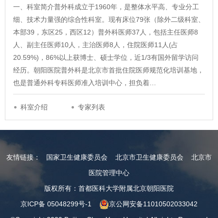
一、科室简介普外科成立于1960年，是整体水平高、专业分工
细、技术力量强的综合性科室。现有床位79张（除外二级科室、
本部39，东区25，西区12）普外科医师37人，包括主任医师8
人、副主任医师10人，主治医师8人，住院医师11人(占
20.59%)，86%以上获博士、硕士学位，近1/3有国外留学访问
经历。朝阳医院普外科是北京市首批住院医师规范化培训基地，
也是普通外科专科医师准入培训中心，担负着…
科室介绍
专家列表
友情链接：
国家卫生健康委员会
北京市卫生健康委员会
北京市
医院管理中心
版权所有：首都医科大学附属北京朝阳医院
京ICP备 05048299号-1
京公网安备11010502033042