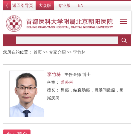
返回引导页
大众版
专业版
EN
您所在的位置：
首页
>>
专家介绍
>>
李竹林
李竹林
主任医师 博士
科室：
普外科
擅长： 胃癌，结直肠癌，胃肠间质瘤，阑
尾疾病