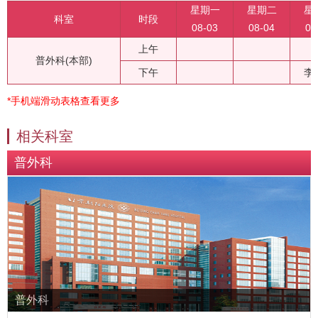
星期一
星期二
星
科室
时段
08-03
08-04
08
上午
普外科(本部)
下午
李
*手机端滑动表格查看更多
相关科室
普外科
普外科