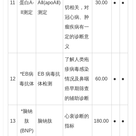
11
蛋白A-
AⅡ(apoAⅡ)
30.00
●
●
切相关，对
II测定
测定
冠心病、肿
瘤疾病有一
定的诊断意
义
了解人类疱
疹病毒感染
*EB病
EB 病毒抗
12
情况及鼻咽
60.00
●
●
毒抗体
体检测
癌早期筛查
的辅助诊断
*脑钠
心衰诊断的
13
肽
脑钠肽
180.00
●
●
指标
(BNP)