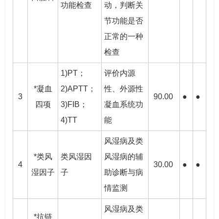
功能检查
动，判断关
节功能是否
正常的一种
检查
1)PT；
评价内源
*凝血
2)APTT；
性、外源性
3
90.00
●
●
四项
3)FIB；
凝血系统功
4)TT
能
风湿病及类
*类风
类风湿因
风湿病的辅
4
30.00
●
●
湿因子
子
助诊断与病
情监测
风湿病及类
*抗链