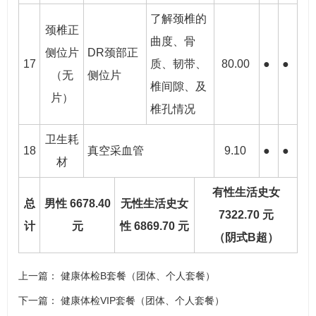
了解颈椎的
颈椎正
曲度、骨
侧位片
DR颈部正
17
质、韧带、
80.00
●
●
（无
侧位片
椎间隙、及
片）
椎孔情况
卫生耗
18
真空采血管
9.10
●
●
材
有性生活史女
总
男性 6678.40
无性生活史女
7322.70 元
计
元
性 6869.70 元
（阴式B超）
上一篇：
健康体检B套餐（团体、个人套餐）
下一篇：
健康体检VIP套餐（团体、个人套餐）