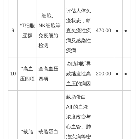
评估人体免
T细胞、
疫状态，筛
*T细胞
NK细胞等
9
查免疫性疾
470.00
●
●
亚群
免疫细胞
病及感染性
检测
疾病
协助判断导
*高血
查高血压
10
致继发性高
200.00
●
●
压四项
四项
血压的病因
载脂蛋白
AII 的血液
浓度改变与
心血管、肿
*载脂
载脂蛋白
瘤疾病等密