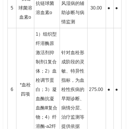
抗链球菌
风湿病的辅
5
球菌溶
30.00
●
●
溶血素o
助诊断与病
血素o
情监测
1）组织型
纤溶酶原
激活剂抑
针对血栓形
制剂1复合
成阶段的灵
体；2）血
敏、特异性
栓调节蛋
指标，为血
*血栓
6
白；3）凝
栓性疾病的
275.00
●
●
四项
血酶抗凝
早期诊断、
血酶Ⅲ复合
病情分层、
物；4）纤
治疗监测等
溶酶-a2纤
提供依据