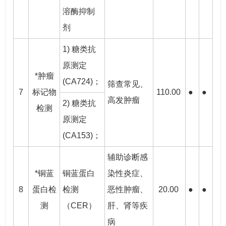
溶酶抑制
剂
1) 糖类抗
原测定
*肿瘤
(CA724)；
筛查常见、
7
标记物
110.00
●
●
高发肿瘤
2) 糖类抗
检测
原测定
(CA153)；
辅助诊断感
*铜蓝
铜蓝蛋白
染性炎症、
8
蛋白检
检测
恶性肿瘤、
20.00
●
●
测
（CER）
肝、肾等疾
病