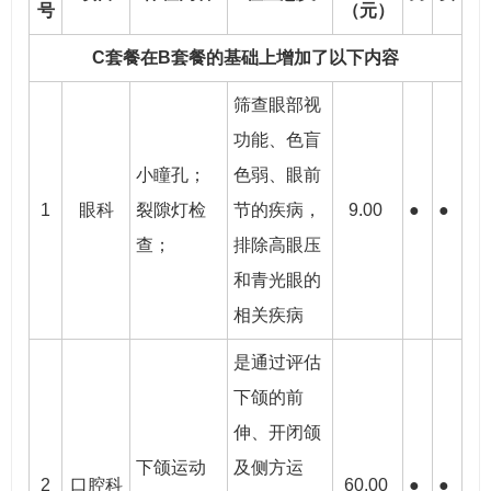
号
（元）
C套餐在B套餐的基础上增加了以下内容
筛查眼部视
功能、色盲
小瞳孔；
色弱、眼前
1
眼科
裂隙灯检
节的疾病，
9.00
●
●
查；
排除高眼压
和青光眼的
相关疾病
是通过评估
下颌的前
伸、开闭颌
下颌运动
及侧方运
2
口腔科
60.00
●
●