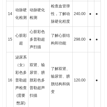
检查血管弹
动脉硬
动脉硬化
14
性，了解动
240.00
●
●
化检测
检测
脉硬化程度
心脏彩色
心脏彩
了解心脏结
15
多普勒超
298.00
●
●
超
构和功能
声扫描
泌尿系
（女）
双肾、输
了解双肾、
彩色多
尿管、膀
输尿管、膀
16
普勒超
胱彩色多
120.00
●
胱结构和病
声检查
普勒超声
变
(需要
扫描
憋尿)