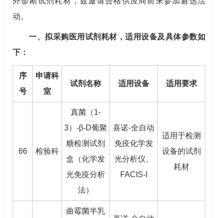
外诊断试剂耗材，兹邀请合格供应商前来参加遴选活
动。
一、拟采购医用试剂耗材，适用设备及具体参数如
下：
序
申请科
试剂名称
适用设备
适用要求
号
室
真菌（1-
3）-β-D葡聚
喜诺-全自动
适用于检测
糖检测试剂
免疫化学发
66
检验科
设备的试剂
盒（化学发
光分析仪、
耗材
光免疫分析
FACIS-I
法）
曲霉菌半乳