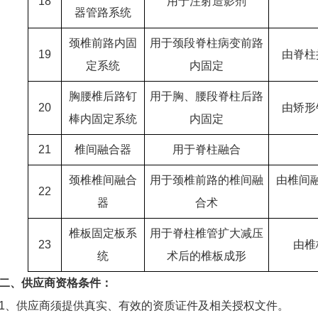
18
用于注射造影剂
器管路系统
颈椎前路内固
用于颈段脊柱病变前路
19
由脊柱
定系统
内固定
胸腰椎后路钉
用于胸、腰段脊柱后路
20
由矫形
棒内固定系统
内固定
21
椎间融合器
用于脊柱融合
颈椎椎间融合
用于颈椎前路的椎间融
由椎间
22
器
合术
椎板固定板系
用于脊柱椎管扩大减压
23
由椎
统
术后的椎板成形
、供应商资格条件：
供应商须提供真实、有效的资质证件及相关授权文件。