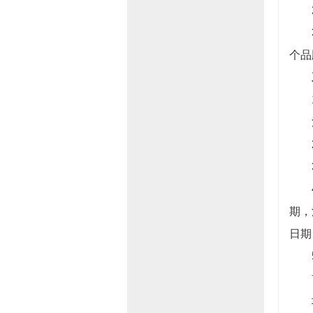
2
3、
个品
1、
2、
3、
4、
期，
日期
5、
首
地