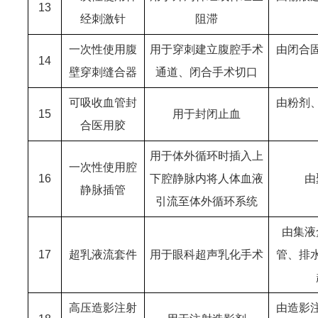
13
经刺激针
阻滞
一次性使用腹
用于穿刺建立腹腔手术
由闭合
14
壁穿刺缝合器
通道、闭合手术切口
可吸收血管封
由粉剂
15
用于封闭止血
合医用胶
用于体外循环时插入上
一次性使用腔
16
下腔静脉内将人体血液
由
静脉插管
引流至体外循环系统
由集液
17
超乳液流套件
用于眼科超声乳化手术
管、排
高压造影注射
由造影