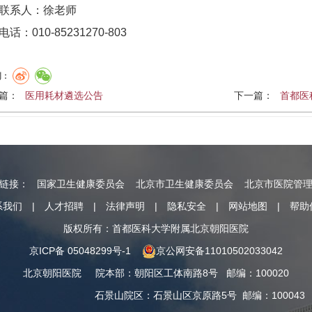
系人：徐老师
010-85231270-803
到：
篇：
医用耗材遴选公告
下一篇：
首都医
情链接：
国家卫生健康委员会
北京市卫生健康委员会
北京市医院管
系我们
|
人才招聘
|
法律声明
|
隐私安全
|
网站地图
|
帮助
版权所有：首都医科大学附属北京朝阳医院
京ICP备 05048299号-1
京公网安备11010502033042
北京朝阳医院
院本部
：
朝阳区工体南路8号
邮编：100020
石景山院区
：
石景山区京原路5号
邮编：100043