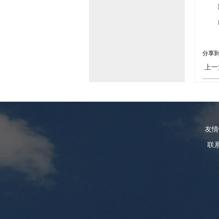
联
电话：
分享
上一
友
联