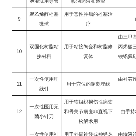
泡灌洗用导管
喷洒药液和造影
聚乙烯醇栓塞
用于恶性肿瘤的栓塞治
9
微球
疗
由三甲
双固化树脂粘
用于粘接陶瓷和树脂修
丙烯酸
10
接材料
复体
钡铝氟
一次性使用埋
由衬芯
11
用于穴位的穿刺埋线
线针
用于软组织损伤性病变
一次性医用无
12
和骨关节病变非直视下
由手持
菌小针刀
松解术用
一次性使用神
用于外周神经或神经丛
由输液