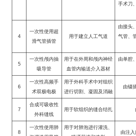
手术刀
由接头
一次性使用超
4
用于建立人工气道
气管、
滑气管插管
一次性颅内抽
用于在外周和颅内神经
由单腔
5
吸导管
血管内输送介入器材
一次性高频手
用于外科手术中对组织
6
由镊
术双极电极
进行切割、凝固及消融
合成可吸收性
7
用于软组织的缝合结扎
外科缝线
一次性使用肺
用于对肺泡进行灌洗、
8
由注入