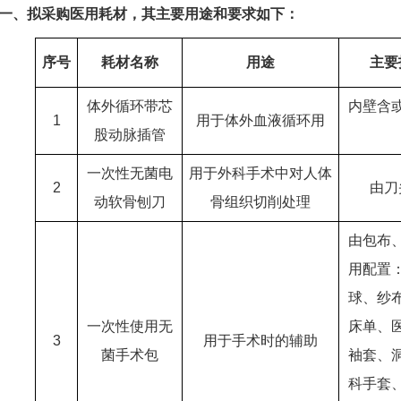
、拟采购医用耗材，其主要用途和要求如下：
序号
耗材名称
用途
主要
体外循环带芯
内壁含
1
用于体外血液循环用
股动脉插管
一次性无菌电
用于外科手术中对人体
2
由刀
动软骨刨刀
骨组织切削处理
由包布
用配置
球、纱
一次性使用无
床单、
3
用于手术时的辅助
菌手术包
袖套、
科手套