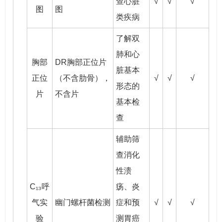
查心脏
√
√
√
图
图
类疾病
了解双
肺和心
胸部
DR胸部正位片
脏基本
正位
（不含肋骨），
√
√
√
形态的
片
不含片
基本检
查
辅助筛
查消化
性溃
C₁₃呼
疡、炎
气实
幽门螺杆菌检测
症和预
√
√
√
验
测胃癌