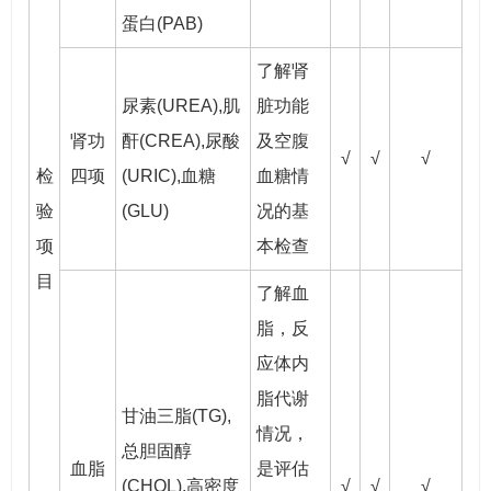
蛋白(PAB)
了解肾
尿素(UREA),肌
脏功能
肾功
酐(CREA),尿酸
及空腹
√
√
√
检
四项
(URIC),血糖
血糖情
验
(GLU)
况的基
项
本检查
目
了解血
脂，反
应体内
脂代谢
甘油三脂(TG),
情况，
总胆固醇
血脂
是评估
(CHOL),高密度
√
√
√