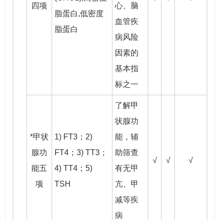
四项
心、脑
脂蛋白,低密度
血管疾
脂蛋白
病风险
因素的
基本指
标之一
了解甲
状腺功
*甲状
1) FT3；2)
能，辅
腺功
FT4；3) TT3；
助筛查
√
√
√
能五
4) TT4；5)
有无甲
项
TSH
亢、甲
减等疾
病