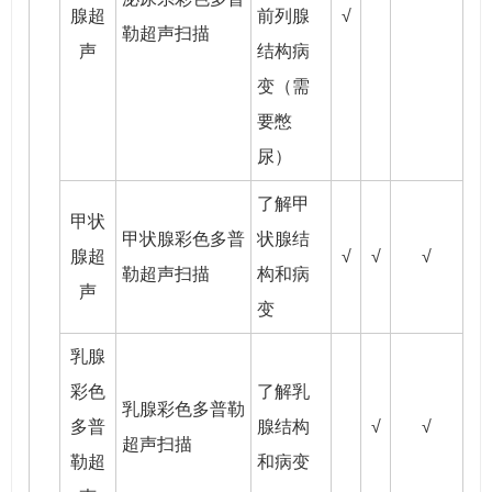
腺超
前列腺
√
勒超声扫描
声
结构病
变（需
要憋
尿）
了解甲
甲状
甲状腺彩色多普
状腺结
腺超
√
√
√
勒超声扫描
构和病
声
变
乳腺
彩色
了解乳
乳腺彩色多普勒
多普
腺结构
√
√
超声扫描
勒超
和病变