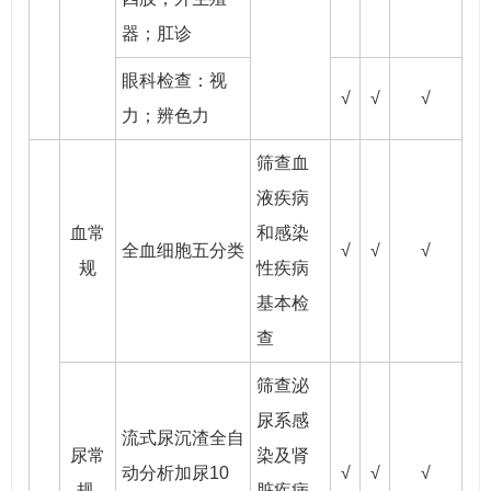
器；肛诊
眼科检查：视
√
√
√
力；辨色力
筛查血
液疾病
血常
和感染
全血细胞五分类
√
√
√
规
性疾病
基本检
查
筛查泌
尿系感
流式尿沉渣全自
尿常
染及肾
动分析加尿10
√
√
√
规
脏疾病