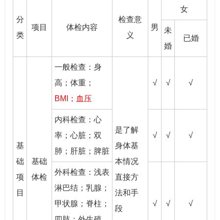
女
分
检查意
项目
体检内容
男
未
类
义
已婚
婚
一般检查：身
高；体重；
√
√
√
BMI；血压
内科检查：心
是了解
率；心脏；双
√
√
√
基
身体基
肺；肝脏；脾脏
础
基础
本情况
外科检查：浅表
项
体检
直接方
淋巴结；乳腺；
目
法和手
甲状腺；脊柱；
√
√
√
段
四肢；外生殖