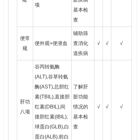
项
基本检
查
辅助筛
便常
便外观+便潜血
查消化
√
√
√
规
道疾病
谷丙转氨酶
(ALT),谷草转氨
酶(AST),总胆红
了解肝
素(TBIL),直接胆
脏功能
肝功
红素(DBIL),间
情况的
√
√
√
八项
接胆红素(IBIL),
基本检
球蛋白(GLB),白
查
蛋白(ALB),前白