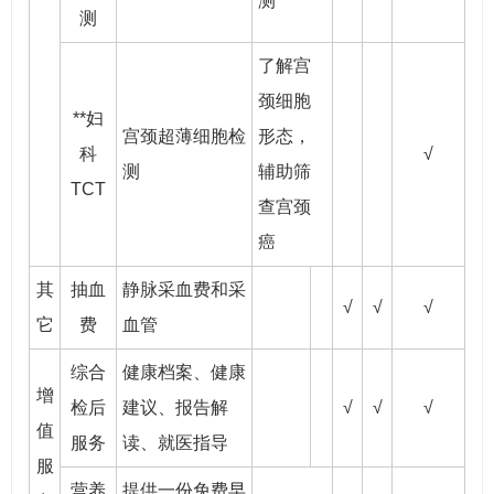
测
测
了解宫
颈细胞
**妇
宫颈超薄细胞检
形态，
科
√
测
辅助筛
TCT
查宫颈
癌
其
抽血
静脉采血费和采
√
√
√
它
费
血管
综合
健康档案、健康
增
检后
建议、报告解
√
√
√
值
服务
读、就医指导
服
营养
提供一份免费早