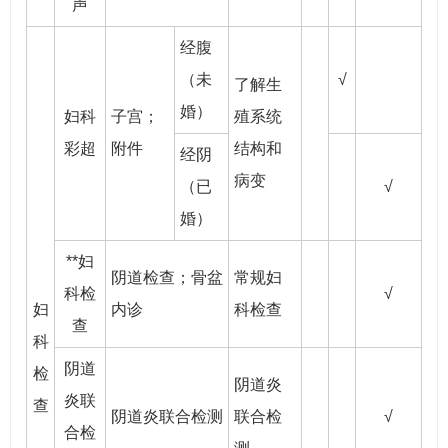
声
经腹
（未
√
了解生
婚）
妇科
子宫；
殖系统
彩超
附件
结构和
经阴
病变
（已
√
婚）
**妇
阴道检查；骨盆
常规妇
科检
√
妇
内诊
科检查
查
科
阴道
检
阴道炎
炎联
查
阴道炎联合检测
联合检
√
合检