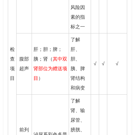
风险因
素的指
标之一
了解
检
肝；胆；脾；
肝、
查
腹部
胰；肾（
其中双
胆、
√
√
√
项
超声
肾部位为赠送项
胰、脾
目
目
）
肾结构
和病变
了解
肾、输
尿管、
前列
膀胱、
泌尿系彩色多普