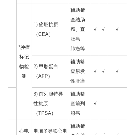
辅助筛
查结肠
1) 癌胚抗原
癌、直
√
√
√
（CEA）
肠癌、
*肿瘤
肺癌等
标记
辅助筛
物检
2) 甲胎蛋白
查原发
√
√
√
测
（AFP）
性肝癌
3) 前列腺特异
辅助筛
性抗原
查前列
√
（TPSA）
腺癌
辅助筛
心电
电脑多导联心电