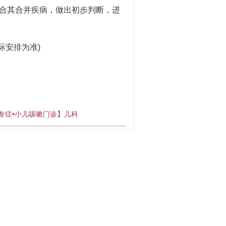
合其合并疾病，做出初步判断，进
际安排为准)
专症•小儿咳嗽门诊】儿科