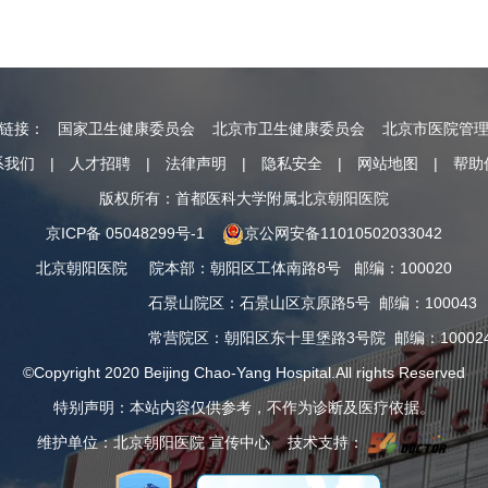
情链接：
国家卫生健康委员会
北京市卫生健康委员会
北京市医院管
系我们
|
人才招聘
|
法律声明
|
隐私安全
|
网站地图
|
帮助
版权所有：首都医科大学附属北京朝阳医院
京ICP备 05048299号-1
京公网安备11010502033042
北京朝阳医院
院本部
：
朝阳区工体南路8号
邮编：100020
石景山院区
：
石景山区京原路5号
邮编：100043
常营院区
：
朝阳区东十里堡路3号院
邮编：10002
©Copyright 2020 Beijing Chao-Yang Hospital.All rights Reserved
特别声明：本站内容仅供参考，不作为诊断及医疗依据。
维护单位：北京朝阳医院 宣传中心 技术支持：