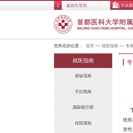
返回引导页
大众版
您所在的位置：
首页
>>
就医指南
>>
专
就医指南
专
就诊流程
方位指南
国际医疗部
下
统疾
住院须知
发性