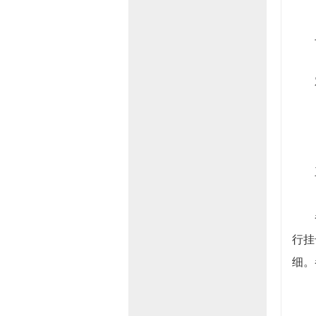
二
对于
三
参保
行挂
细。