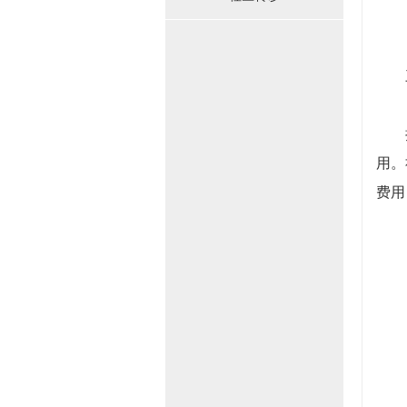
三
持“
用。
费用