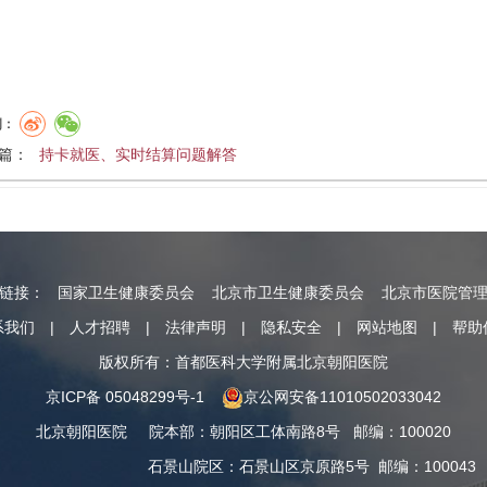
到：
篇：
持卡就医、实时结算问题解答
情链接：
国家卫生健康委员会
北京市卫生健康委员会
北京市医院管
系我们
|
人才招聘
|
法律声明
|
隐私安全
|
网站地图
|
帮助
版权所有：首都医科大学附属北京朝阳医院
京ICP备 05048299号-1
京公网安备11010502033042
北京朝阳医院
院本部
：
朝阳区工体南路8号
邮编：100020
石景山院区
：
石景山区京原路5号
邮编：100043