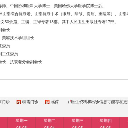
师。中国协和医科大学博士，美国哈佛大学医学院博士后。
面部综合抗衰老、面部抗衰手术（眼袋、除皱、提眉、重睑等）、面部
论文50余篇。主编、主译专著18部。其中人民卫生出版社专著17部。
副会长
美容技术学组组长
任委员
副主任委员
长、抗衰老分会副会长
家门诊
特需门诊
临停
（
*
医生资料和出诊信息可能存在更
星期一
星期二
星期三
星期四
08-03
08-04
08-05
08-06