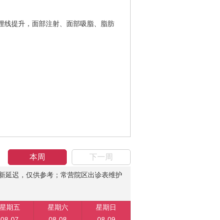
埋线提升，面部注射、面部吸脂、脂肪
本周
下一周
新延迟，仅供参考；常营院区出诊表维护
星期五
星期六
星期日
08-07
08-08
08-09