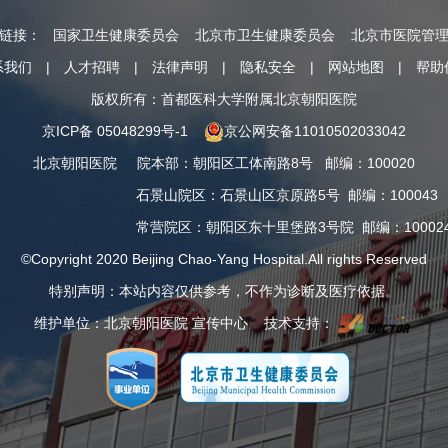
情链接：
国家卫生健康委员会
北京市卫生健康委员会
北京市医院管
系我们
|
人才招聘
|
法律声明
|
隐私安全
|
网站地图
|
帮助
版权所有：首都医科大学附属北京朝阳医院
京ICP备 05048299号-1
京公网安备11010502033042
北京朝阳医院
院本部
：
朝阳区工体南路8号
邮编：100020
石景山院区
：
石景山区京原路5号
邮编：100043
常营院区
：
朝阳区东十里堡路3号院
邮编：10002
©Copyright 2020 Beijing Chao-Yang Hospital.All rights Reserved
特别声明：本站内容仅供参考，不作为诊断及医疗依据。
维护单位：北京朝阳医院 宣传中心 技术支持：