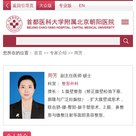
返回引导页
大众版
专业版
EN
您所在的位置：
首页
>>
专家介绍
>>
周芳
周芳
副主任医师 硕士
科室：
整形外科
擅长： 1.腹壁整形（矫正腹壁松弛下垂、
膨隆与广泛妊娠纹），扩大腹壁成形术，
联合脐-腰-臀部-躯干塑形术。2.眼、鼻整
形与微整注射等面部美容整形。