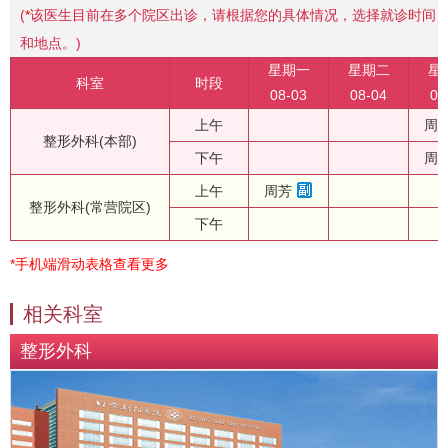
(
*
该医生目前在多个院区出诊，请根据您的具体情况，选择就诊时间
和地点。)
星期一
星期二
星
科室
时段
08-03
08-04
08
上午
周
整形外科(本部)
下午
周
上午
周芳
整形外科(常营院区)
下午
*手机端滑动表格查看更多
相关科室
整形外科