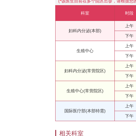
(
*
该医生目前在多个院区出诊，请根据您
科室
时段
上午
妇科内分泌(本部)
下午
上午
生殖中心
下午
上午
妇科内分泌(常营院区)
下午
上午
生殖中心(常营院区)
下午
上午
国际医疗部(本部特需)
下午
相关科室