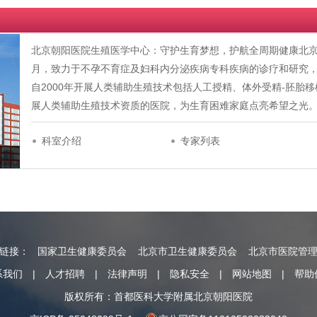
北京朝阳医院生殖医学中心：守护生育梦想，护航全周期健康北京朝
月，致力于不孕不育症及妇科内分泌疾病专科疾病的诊疗和研究
自2000年开展人类辅助生殖技术包括人工授精、体外受精-胚胎
展人类辅助生殖技术资质的医院，为生育困难家庭点亮希望之光。现有
科室介绍
专家列表
情链接：
国家卫生健康委员会
北京市卫生健康委员会
北京市医院管
系我们
|
人才招聘
|
法律声明
|
隐私安全
|
网站地图
|
帮助
版权所有：首都医科大学附属北京朝阳医院