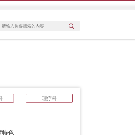
科
理疗科
室特色