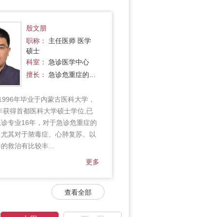
殷文朋
李毅贤
职称：
主任医师 医学
职称：
副主任
硕士
士
科室：
急诊医学中心
科室：
急诊
擅长：
急诊危重症的…
擅长：
擅长
1996年毕业于内蒙古医科大学，
简介:
从事急诊专业16年，
6年获得首都医科大学硕士学位,已
科危重症的诊治及抢救，对
急诊专业16年，对于急诊危重症的
苏、急性心衰、呼衰、急性
，尤其对于脓毒症、心肺复苏、以
中毒等方面的救治具有较丰
毒的救治有比较丰…
验。在核心期刊发表医…
更多
查看全部