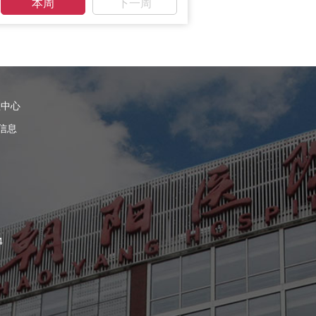
本周
下一周
理中心
信息
4