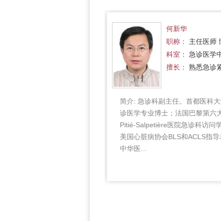
梅雪
何新华
职称：
主任医师 博士
职称：
主任医师 
科室：
急诊医学中心
科室：
急诊医学
擅长：
心肺复苏、多…
擅长：
熟悉急诊
，男，50岁，医学博士，主
简介:
急诊科副主任。首都医科大
首都医科大学附属北京朝阳医
诊医学专业博士；法国巴黎第六
副主任，急诊党支部书记，
Pitié-Salpetière医院急诊科访
—2005年在法国巴黎第六大学
美国心脏病协会BLS和ACLS指
-SALPETIERE医院做…
中华医…
更多