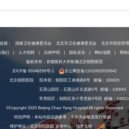
情链接：
国家卫生健康委员会
北京市卫生健康委员会
北京市医院管
系我们
|
人才招聘
|
法律声明
|
隐私安全
|
网站地图
|
帮助
版权所有：首都医科大学附属北京朝阳医院
京ICP备 05048299号-1
京公网安备11010502033042
北京朝阳医院
院本部
：
朝阳区工体南路8号
邮编：100020
石景山院区
：
石景山区京原路5号
邮编：100043
常营院区
：
朝阳区东十里堡路3号院
邮编：10002
©Copyright 2020 Beijing Chao-Yang Hospital.All rights Reserved
特别声明：本站内容仅供参考，不作为诊断及医疗依据。
维护单位：北京朝阳医院 宣传中心 技术支持：