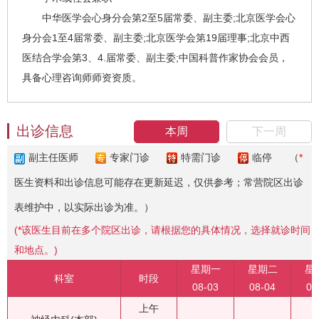
中华医学会心身分会第2至5届常委、副主委;北京医学会心
身分会1至4届常委、副主委;北京医学会第19届理事;北京中西
医结合学会第3、4.届常委、副主委;中国科普作家协会会员，
具备心理咨询师师资资质。
出诊信息
本周
下一周
副主任医师
专家门诊
特需门诊
临停
（
*
医生资料和出诊信息可能存在更新延迟，仅供参考；常营院区出诊
表维护中，以实际出诊为准。）
(
*
该医生目前在多个院区出诊，请根据您的具体情况，选择就诊时间
和地点。)
星期一
星期二
星
科室
时段
08-03
08-04
08
上午