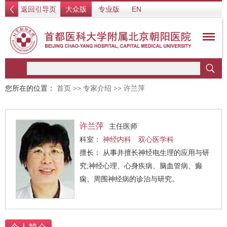
返回引导页
大众版
专业版
EN
您所在的位置：
首页
>>
专家介绍
>>
许兰萍
许兰萍
主任医师
科室：
神经内科
双心医学科
擅长： 从事并擅长神经电生理的应用与研
究;神经心理、心身疾病、脑血管病、癫
痫、周围神经病的诊治与研究。