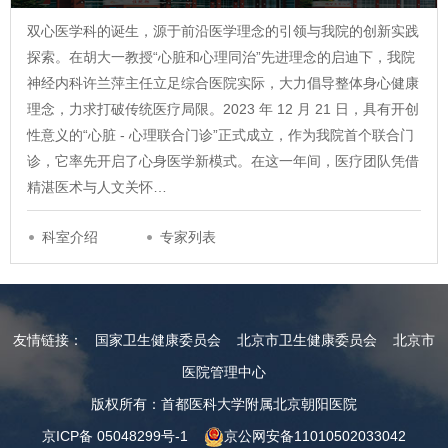
双心医学科的诞生，源于前沿医学理念的引领与我院的创新实践
探索。在胡大一教授“心脏和心理同治”先进理念的启迪下，我院
神经内科许兰萍主任立足综合医院实际，大力倡导整体身心健康
理念，力求打破传统医疗局限。2023 年 12 月 21 日，具有开创
性意义的“心脏 - 心理联合门诊”正式成立，作为我院首个联合门
诊，它率先开启了心身医学新模式。在这一年间，医疗团队凭借
精湛医术与人文关怀…
科室介绍
专家列表
友情链接：
国家卫生健康委员会
北京市卫生健康委员会
北京市
医院管理中心
版权所有：首都医科大学附属北京朝阳医院
京ICP备 05048299号-1
京公网安备11010502033042