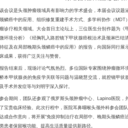
议是头颈肿瘤领域具有影响力的学术盛会，本届会议议题涵
颈鳞癌中的应用、组织修复重建手术方式、多学科协作（MDT
瘤诊疗相关领域。大会首日主论坛上，三位医生分别作题为《
微环境分析》《经胸乳入路腔镜下甲状腺癌根治术及颈淋巴结清扫术》
特征及在局部晚期头颈鳞癌中的应用》的报告，向国际同行展
床成果，获得广泛关注与赞誉。
结束后，现场讨论气氛热烈。多位国际专家围绕肿瘤微环境
桥本甲状腺炎的免疫学关联等问题与温晓慧交流，就腔镜甲状
及手术并发症等与刘明宇深入探讨。
期间，团队还参观了俄罗斯头颈肿瘤中心、Lapino医院，
了宝贵临床经验。此次行程中，医院耳鼻咽喉头颈外科参会团队与会议
达成合作意向，将开展“免疫抑制治疗在局部中、晚期头颈鳞癌
类患者保留喉功能、提高生活质量提供新路径。