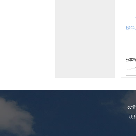
球学
分享
上一
友
联