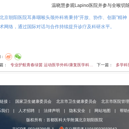
温晓慧参观Lapino医院并参与全喉切
北京朝阳医院耳鼻咽喉头颈外科将秉持“开放、协作、创新”精
术网络，通过国际对话与合作持续提升诊疗及科研水平。
到：
篇：
专业护航青春绿茵 运动医学外科/康复医学科…
下一篇：
多学科
情链接：
国家卫生健康委员会
北京市卫生健康委员会
北京市医院管
系我们
|
人才招聘
|
法律声明
|
隐私安全
|
网站地图
|
帮助
版权所有：首都医科大学附属北京朝阳医院