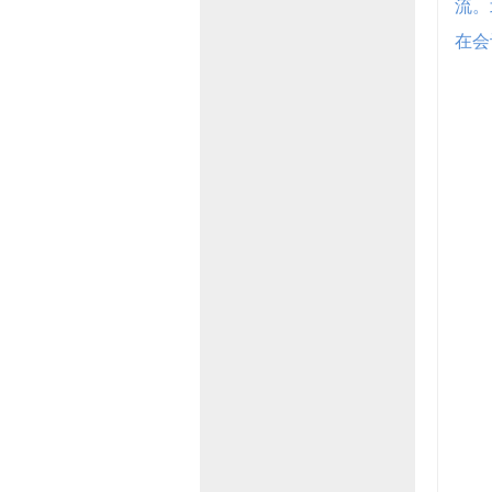
流。
在会