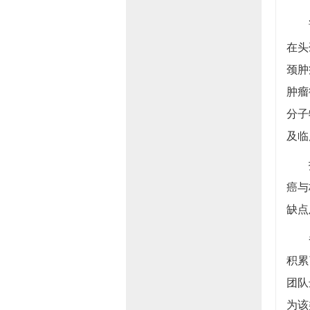
该会
在头
颈肿
肿瘤
分子
及临
报告
癌与
缺点
参会
积累
团队
为该