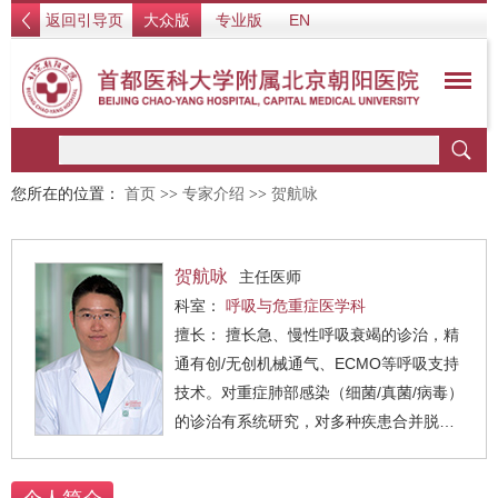
返回引导页
大众版
专业版
EN
您所在的位置：
首页
>>
专家介绍
>>
贺航咏
贺航咏
主任医师
科室：
呼吸与危重症医学科
擅长： 擅长急、慢性呼吸衰竭的诊治，精
通有创/无创机械通气、ECMO等呼吸支持
技术。对重症肺部感染（细菌/真菌/病毒）
的诊治有系统研究，对多种疾患合并脱机
困难的气道管理和脱机具有丰富经验。