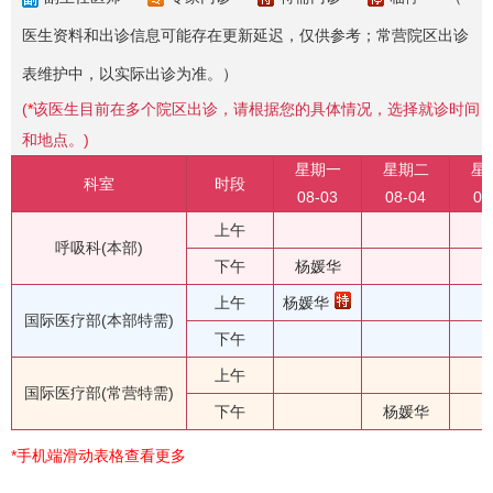
医生资料和出诊信息可能存在更新延迟，仅供参考；常营院区出诊
表维护中，以实际出诊为准。）
(
*
该医生目前在多个院区出诊，请根据您的具体情况，选择就诊时间
和地点。)
星期一
星期二
星
科室
时段
08-03
08-04
08
上午
呼吸科(本部)
下午
杨媛华
上午
杨媛华
国际医疗部(本部特需)
下午
上午
国际医疗部(常营特需)
下午
杨媛华
*手机端滑动表格查看更多