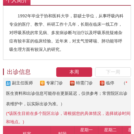
个人简介
1992年毕业于协和医科大学，获硕士学位，从事呼吸内科
专业的医疗、教学、科研工作十几年，长期在临床一线工作，
对呼吸系统的常见病、多发病诊断与治疗以及呼吸系统疑难杂
症有较丰富的临床经验。近年来，对支气管哮喘、肺功能等呼
吸生理方面有较深入的研究。
出诊信息
本周
下一周
副主任医师
专家门诊
特需门诊
临停
（
*
医生资料和出诊信息可能存在更新延迟，仅供参考；常营院区出诊
表维护中，以实际出诊为准。）
(
*
该医生目前在多个院区出诊，请根据您的具体情况，选择就诊时间
和地点。)
星期一
星期二
星
科室
时段