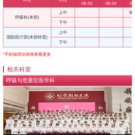
08-03
08-04
08
上午
朱
呼吸科(本部)
下午
上午
国际医疗部(本部特需)
下午
*手机端滑动表格查看更多
相关科室
呼吸与危重症医学科