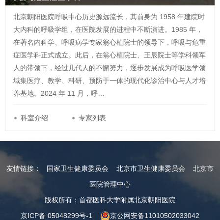
北京朝阳医院呼吸中心历史源远流长，其前身为 1958 年建院时
大内科的呼吸学组，在医院发展的进程中不断演进。1985 年，
在著名内科学、呼吸病学专家翁心植院士的领导下，呼吸与危重
症医学科正式成立。此后，在翁心植院士、王辰院士等学科领军
人的带领下，经过几代人的不懈努力，逐步发展成为呼吸医学领
域集医疗、教学、科研、预防于一体的现代化诊治中心与人才培
养基地。2024 年 11 月，呼…
科室介绍
专家列表
友情链接：
国家卫生健康委员会
北京市卫生健康委员会
北京市
医院管理中心
版权所有：首都医科大学附属北京朝阳医院
京ICP备 05048299号-1
京公网安备11010502033042