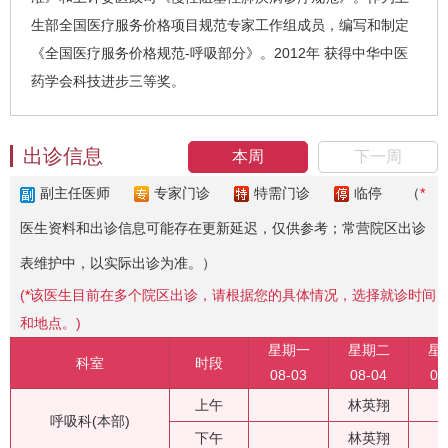
生部全国医疗服务价格项目规范专家工作组成员，编写和制定
《全国医疗服务价格规范-呼吸部分》。2012年 获得中华中医
药学会科技进步三等奖。
出诊信息
本周
下一周
副主任医师
专家门诊
特需门诊
临停
（
*
医生资料和出诊信息可能存在更新延迟，仅供参考；常营院区出诊
表维护中，以实际出诊为准。）
(
*
该医生目前在多个院区出诊，请根据您的具体情况，选择就诊时间
和地点。)
星期一
星期二
星
科室
时段
08-03
08-04
08
上午
林英翔
呼吸科(本部)
下午
林英翔