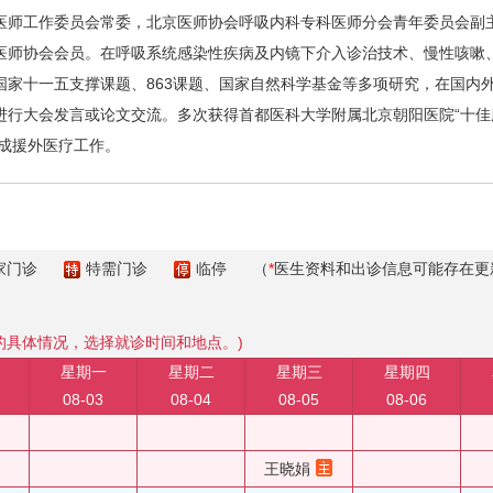
师工作委员会常委，北京医师协会呼吸内科专科医师分会青年委员会副主
医师协会会员。在呼吸系统感染性疾病及内镜下介入诊治技术、慢性咳嗽
国家十一五支撑课题、863课题、国家自然科学基金等多项研究，在国内
行大会发言或论文交流。多次获得首都医科大学附属北京朝阳医院“十佳服务
完成援外医疗工作。
家门诊
特需门诊
临停
（
*
医生资料和出诊信息可能存在更
的具体情况，选择就诊时间和地点。)
星期一
星期二
星期三
星期四
08-03
08-04
08-05
08-06
王晓娟