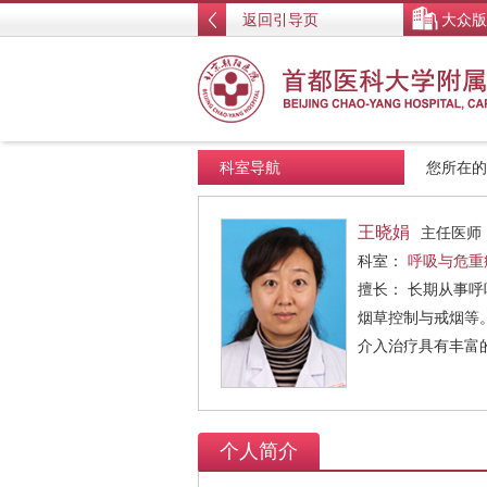
返回引导页
大众版
科室导航
您所在
王晓娟
主任医师
科室：
呼吸与危重
擅长： 长期从事
烟草控制与戒烟等
介入治疗具有丰富
个人简介