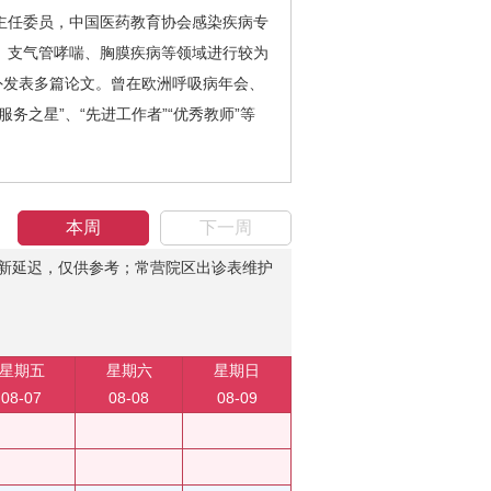
任委员，中国医药教育协会感染疾病专
、支气管哮喘、胸膜疾病等领域进行较为
外发表多篇论文。曾在欧洲呼吸病年会、
之星”、“先进工作者”“优秀教师”等
本周
下一周
新延迟，仅供参考；常营院区出诊表维护
星期五
星期六
星期日
08-07
08-08
08-09