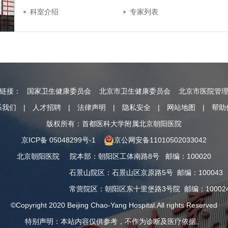
科室介绍
专家列表
情链接：
国家卫生健康委员会
北京市卫生健康委员会
北京市医院管
系我们
|
人才招聘
|
法律声明
|
隐私安全
|
网站地图
|
帮助
版权所有：首都医科大学附属北京朝阳医院
京ICP备 05048299号-1
京公网安备11010502033042
北京朝阳医院
院本部
：
朝阳区工体南路8号
邮编：100020
石景山院区
：
石景山区京原路5号
邮编：100043
常营院区
：
朝阳区东十里堡路3号院
邮编：10002
©Copyright 2020 Beijing Chao-Yang Hospital.All rights Reserved
特别声明：本站内容仅供参考，不作为诊断及医疗依据。