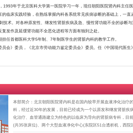
，1993年于北京医科大学第一医院学习一年，现任朝阳医院肾内科主任
的临床实践经验，在熟练掌握内科各系统常见疾病诊断的基础上，一直从
检穿刺技术。对各种原发性、继发性肾脏疾病及急、慢性肾功能不全的诊断
反复发作及延缓肾功能不全恶化进程等方面有独到之处。
期担任首都医科大学5年制、7年制医学生的肾脏内科的教学工作。
员会》委员，《北京市劳动能力鉴定委员会》委员。任《中国现代医生》
本部简介：北京朝阳医院肾内科是在国内较早开展血液净化治疗的肾
科，经过近30年的发展，目前已经成为一个以原发和继发肾脏疾
化治疗、血管通路建立为特色的以临床为导向的肾脏病专科，目
(共35张床位)、两个大型血液净化中心(东院区51台透析机，西院区