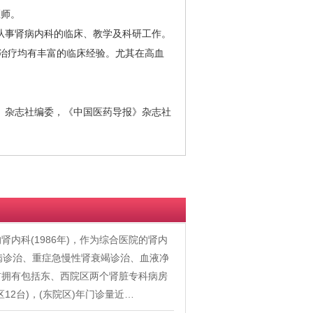
医师。
事肾病内科的临床、教学及科研工作。
与治疗均有丰富的临床经验。尤其在高血
杂志社编委，《中国医药导报》杂志社
内科(1986年)，作为综合医院的肾内
病诊治、重症急慢性肾衰竭诊治、血液净
前拥有包括东、西院区两个肾脏专科病房
12台)，(东院区)年门诊量近…