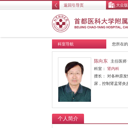
返回引导页
大众版
科室导航
您所在
陈向东
主任医师
科室：
肾内科
擅长： 对各种原
尿，控制肾盂肾炎
个人简介