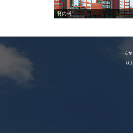
肾内科
友
联