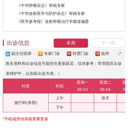
《中华肿瘤杂志》审稿专家
《中华放射医学与防护杂志》审稿专家
《医学参考报》放射肿瘤治疗学频道编委
出诊信息
本周
下一周
副主任医师
专家门诊
特需门诊
临停
（
*
医生资料和出诊信息可能存在更新延迟，仅供参考；常营院区出诊
表维护中，以实际出诊为准。）
星期一
星期二
星
科室
时段
08-03
08-04
08
上午
张天
放疗科(本部)
下午
*手机端滑动表格查看更多