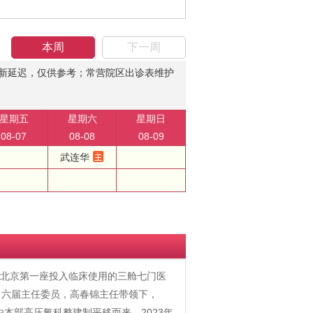
本周
下一周
新延迟，仅供参考；常营院区出诊表维护
星期五
星期六
星期日
08-07
08-08
08-09
武连华
有北京第一座投入临床使用的三舱七门医
、六届主任委员，高春锦主任带领下，
由本部高压氧科整建制平移而来。2023年