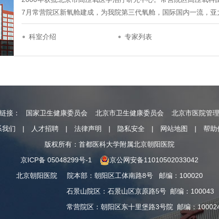
7月常营院区新氧舱建成，为我院第三代氧舱，国际国内一流，亚
科室介绍
专家列表
情链接：
国家卫生健康委员会
北京市卫生健康委员会
北京市医院管
系我们
|
人才招聘
|
法律声明
|
隐私安全
|
网站地图
|
帮助
版权所有：首都医科大学附属北京朝阳医院
京ICP备 05048299号-1
京公网安备11010502033042
北京朝阳医院
院本部
：
朝阳区工体南路8号
邮编：100020
石景山院区
：
石景山区京原路5号
邮编：100043
常营院区
：
朝阳区东十里堡路3号院
邮编：10002