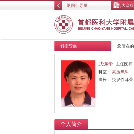
返回引导页
大众版
科室导航
您所在
武连华
主任医师
科室：
高压氧科
擅长： 突发性耳
个人简介