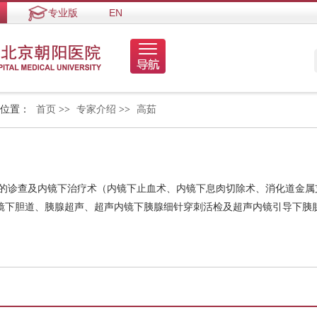
专业版
EN
的位置：
首页
>>
专家介绍
>>
高茹
镜的诊查及内镜下治疗术（内镜下止血术、内镜下息肉切除术、消化道金属
镜下胆道、胰腺超声、超声内镜下胰腺细针穿刺活检及超声内镜引导下胰