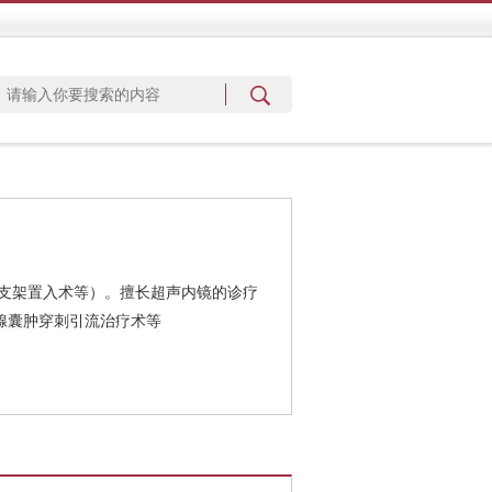
支架置入术等）。擅长超声内镜的诊疗
腺囊肿穿刺引流治疗术等