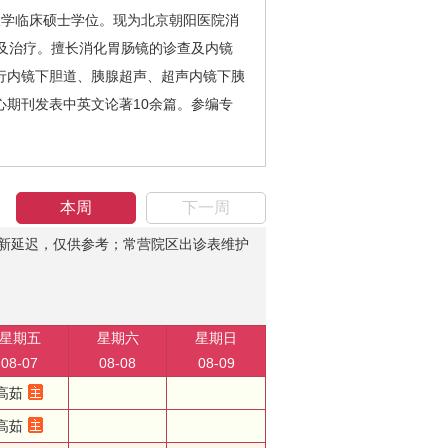
大学临床硕士学位。现为北京朝阳医院消
及治疗。擅长消化胃肠镜的诊查及内镜
行内镜下胆道、胰腺超声、超声内镜下胰
期刊发表中英文论著10余篇。参编专
本周
下一周
新延迟，仅供参考；常营院区出诊表维护
星期五
星期六
星期日
08-07
08-08
08-09
高茹
高茹