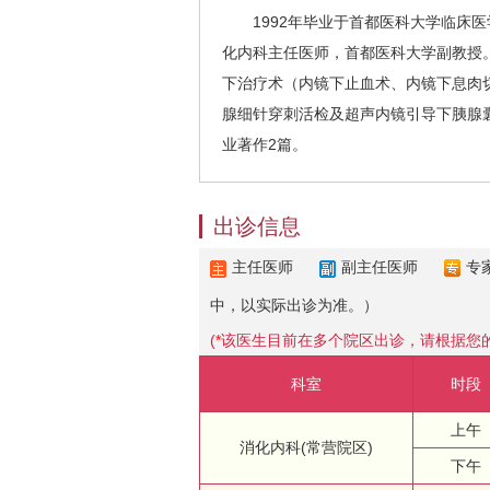
1992年毕业于首都医科大学临床医
化内科主任医师，首都医科大学副教授
下治疗术（内镜下止血术、内镜下息肉
腺细针穿刺活检及超声内镜引导下胰腺
业著作2篇。
出诊信息
主任医师
副主任医师
专
中，以实际出诊为准。）
(
*
该医生目前在多个院区出诊，请根据您
科室
时段
上午
消化内科(常营院区)
下午