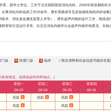
学系，获学士学位。工作于北京朝阳医院消化内科。2006年获首都医科
。从事消化内科临床工作20余年。擅长胃肠道常见及疑难疾病的内科诊断
切除术、消化道金属支架置入术等）。擅长超声内镜的诊疗工作，熟练进
囊肿穿刺引流治疗术等。任北京消化内镜学分会超声内镜学组委员。在核心
家门诊
特需门诊
临停
（
*
医生资料和出诊信息可能存在更
的具体情况，选择就诊时间和地点。)
星期一
星期二
星期三
星期四
08-03
08-04
08-05
08-06
高茹
高茹
高茹
高茹
高茹