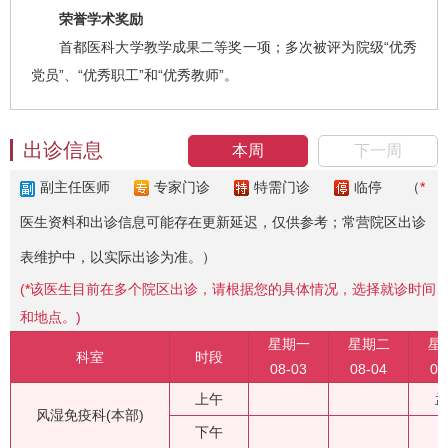
荣誉学术奖励
首都医科大学教学成果二等奖一项；多次被评为院级“优秀
党员”、“优秀职工”和“优秀教师”。
出诊信息
本周
下一周
副主任医师
专家门诊
特需门诊
临停
（
*
医生资料和出诊信息可能存在更新延迟，仅供参考；常营院区出诊
表维护中，以实际出诊为准。）
(
*
该医生目前在多个院区出诊，请根据您的具体情况，选择就诊时间
和地点。)
星期一
星期二
星
科室
时段
08-03
08-04
08
上午
风湿免疫科(本部)
下午