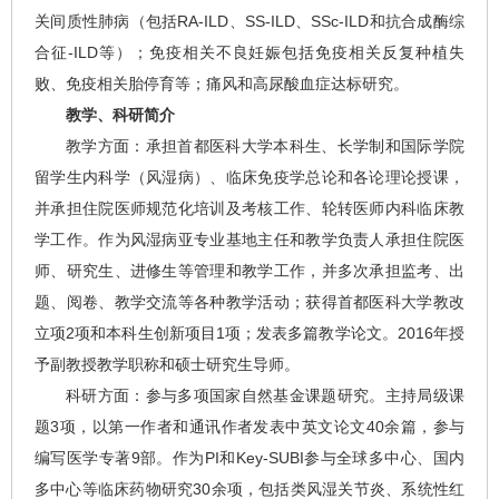
关间质性肺病（包括RA-ILD、SS-ILD、SSc-ILD和抗合成酶综
合征-ILD等）；免疫相关不良妊娠包括免疫相关反复种植失
败、免疫相关胎停育等；痛风和高尿酸血症达标研究。
教学、科研简介
教学方面：承担首都医科大学本科生、长学制和国际学院
留学生内科学（风湿病）、临床免疫学总论和各论理论授课，
并承担住院医师规范化培训及考核工作、轮转医师内科临床教
学工作。作为风湿病亚专业基地主任和教学负责人承担住院医
师、研究生、进修生等管理和教学工作，并多次承担监考、出
题、阅卷、教学交流等各种教学活动；获得首都医科大学教改
立项2项和本科生创新项目1项；发表多篇教学论文。2016年授
予副教授教学职称和硕士研究生导师。
科研方面：参与多项国家自然基金课题研究。主持局级课
题3项，以第一作者和通讯作者发表中英文论文40余篇，参与
编写医学专著9部。作为PI和Key-SUBI参与全球多中心、国内
多中心等临床药物研究30余项，包括类风湿关节炎、系统性红