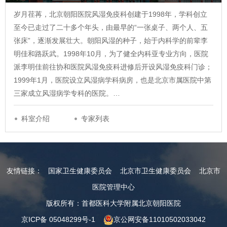
岁月荏苒，北京朝阳医院风湿免疫科创建于1998年，学科创立
至今已走过了二十多个年头，由最早的“一张桌子、两个人、五
张床”，逐渐发展壮大。朝阳风湿的种子，始于内科学的前辈李
明佳和路跃武。1998年10月，为了健全内科亚专业方向，医院
派李明佳前往协和医院风湿免疫科进修后开设风湿免疫科门诊；
1999年1月，医院设立风湿病学科病房，也是北京市属医院中第
三家成立风湿病学专科的医院。…
科室介绍
专家列表
友情链接：
国家卫生健康委员会
北京市卫生健康委员会
北京市
医院管理中心
版权所有：首都医科大学附属北京朝阳医院
京ICP备 05048299号-1
京公网安备11010502033042