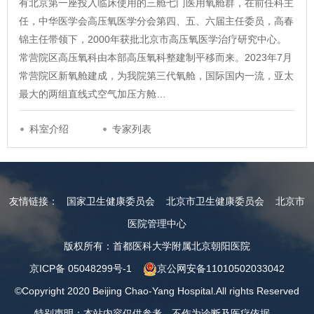
有北京第一座投入临床使用的三舱七门医用氧舱群，在前任科主
任，中华医学会高压氧医学分会第四、五、六届主任委员，高春
锦主任带领下，2000年获批北京市高压氧医学治疗研究中心。
常营院区高压氧科由本部高压氧科整建制平移而来。2023年7月
常营院区新氧舱建成，为我院第三代氧舱，国际国内一流，亚太
最大的两组直线式空气加压方舱…
科室介绍
专家列表
友情链接：
国家卫生健康委员会
北京市卫生健康委员会
北京市
医院管理中心
版权所有：首都医科大学附属北京朝阳医院
京ICP备 05048299号-1
京公网安备11010502033042
©Copyright 2020 Beijing Chao-Yang Hospital.All rights Reserved
特别声明：本站内容仅供参考，不作为诊断及医疗依据。