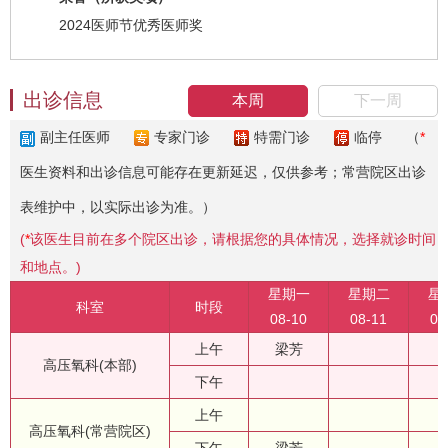
2024医师节优秀医师奖
出诊信息
本周
下一周
副主任医师
专家门诊
特需门诊
临停
（
*
医生资料和出诊信息可能存在更新延迟，仅供参考；常营院区出诊
表维护中，以实际出诊为准。）
(
*
该医生目前在多个院区出诊，请根据您的具体情况，选择就诊时间
和地点。)
星期一
星期二
星
科室
时段
08-10
08-11
08
上午
梁芳
高压氧科(本部)
下午
上午
高压氧科(常营院区)