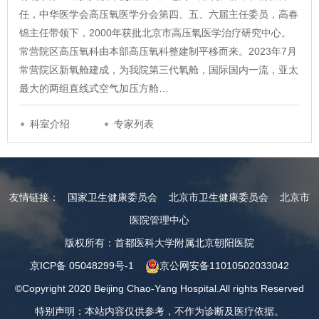
任，中华医学会高压氧医学分会第四、五、六届主任委员，高春
锦主任带领下，2000年获批北京市高压氧医学治疗研究中心。
常营院区高压氧科由本部高压氧科整建制平移而来。2023年7月
常营院区新氧舱建成，为我院第三代氧舱，国际国内一流，亚太
最大的两组直线式空气加压方舱…
科室介绍
专家列表
友情链接：
国家卫生健康委员会
北京市卫生健康委员会
北京市
医院管理中心
版权所有：首都医科大学附属北京朝阳医院
京ICP备 05048299号-1
京公网安备11010502033042
©Copyright 2020 Beijing Chao-Yang Hospital.All rights Reserved
特别声明：本站内容仅供参考，不作为诊断及医疗依据。