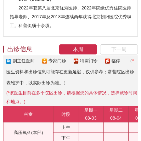
2022年获第八届北京优秀医师、2022年院级优秀住院医师
指导老师、2017年及2018年连续两年获得北京朝阳医院优秀职
工。科普奖项十余项。
出诊信息
本周
下一周
副主任医师
专家门诊
特需门诊
临停
（
*
医生资料和出诊信息可能存在更新延迟，仅供参考；常营院区出诊
表维护中，以实际出诊为准。）
(
*
该医生目前在多个院区出诊，请根据您的具体情况，选择就诊时间
和地点。)
星期一
星期二
星
科室
时段
08-03
08-04
08
上午
高压氧科(本部)
下午