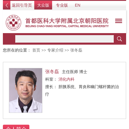
返回引导页
大众版
专业版
EN
您所在的位置：
首页
>>
专家介绍
>>
张冬磊
张冬磊
主任医师 博士
科室：
消化内科
擅长： 胆胰系统、胃炎和幽门螺杆菌的治
疗