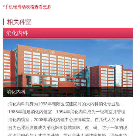
*手机端滑动表格查看更多
相关科室
消化内科
消化内科
消化内科前身为1958年朝阳医院建院时的大内科消化专业组，
1985年组建消化内镜室，1994年消化内科成为一级科室并管理
消化内镜室，2008年消化内镜中心挂牌成立。在几代人的不懈
努力已逐渐发展成为消化医学领域集医、教、研、防于一体的现
代诊治中心与人才培养基地。学科带头人郝建宇教授，现任中华