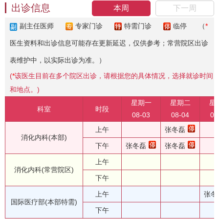
出诊信息
本周
下一周
副主任医师
专家门诊
特需门诊
临停
（
*
医生资料和出诊信息可能存在更新延迟，仅供参考；常营院区出诊
表维护中，以实际出诊为准。）
(
*
该医生目前在多个院区出诊，请根据您的具体情况，选择就诊时间
和地点。)
星期一
星期二
星
科室
时段
08-03
08-04
08
上午
张冬磊
消化内科(本部)
下午
张冬磊
张冬磊
上午
消化内科(常营院区)
下午
上午
张冬
国际医疗部(本部特需)
下午