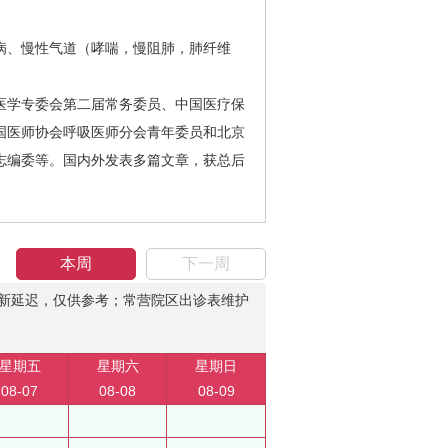
、慢性气道（哮喘，慢阻肺，肺纤维
学专委会第二届常务委员、中国医疗保
国医师协会呼吸医师分会青年委员和北京
志编委等。国内外发表多篇文章，获总后
本周
下一周
新延迟，仅供参考；常营院区出诊表维护
星期五
星期六
星期日
08-07
08-08
08-09