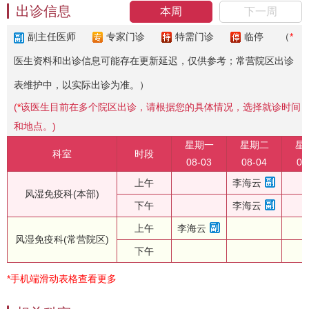
出诊信息
本周
下一周
副主任医师
专家门诊
特需门诊
临停
（
*
医生资料和出诊信息可能存在更新延迟，仅供参考；常营院区出诊
表维护中，以实际出诊为准。）
(
*
该医生目前在多个院区出诊，请根据您的具体情况，选择就诊时间
和地点。)
星期一
星期二
星
科室
时段
08-03
08-04
08
上午
李海云
风湿免疫科(本部)
下午
李海云
上午
李海云
风湿免疫科(常营院区)
下午
*手机端滑动表格查看更多