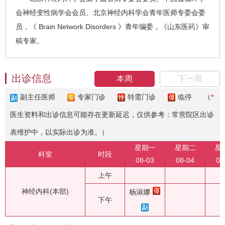
会神经变性病学会会员、北京神经内科学会青年医师专委会委
员，《 Brain Network Disorders 》青年编委，《山东医药》审
稿专家。
出诊信息
本周
下一周
副主任医师
专家门诊
特需门诊
临停
（
*
医生资料和出诊信息可能存在更新延迟，仅供参考；常营院区出诊
表维护中，以实际出诊为准。）
星期一
星期二
星
科室
时段
08-03
08-04
08
上午
神经内科(本部)
杨淑娜
下午