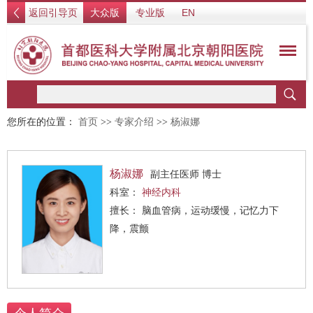
返回引导页
大众版
专业版
EN
您所在的位置：
首页
>>
专家介绍
>>
杨淑娜
杨淑娜
副主任医师 博士
科室：
神经内科
擅长： 脑血管病，运动缓慢，记忆力下
降，震颤