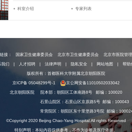
科室介绍
专家列表
情链接：
国家卫生健康委员会
北京市卫生健康委员会
北京市医院管
系我们
|
人才招聘
|
法律声明
|
隐私安全
|
网站地图
|
帮助
版权所有：首都医科大学附属北京朝阳医院
京ICP备 05048299号-1
京公网安备11010502033042
北京朝阳医院
院本部
：
朝阳区工体南路8号
邮编：100020
石景山院区
：
石景山区京原路5号
邮编：100043
常营院区
：
朝阳区东十里堡路3号院
邮编：10002
©Copyright 2020 Beijing Chao-Yang Hospital.All rights Reserved
特别声明：本站内容仅供参考，不作为诊断及医疗依据。