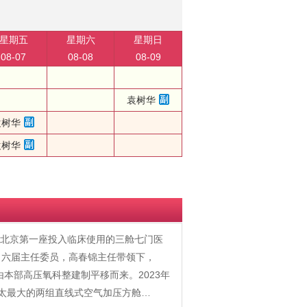
星期五
星期六
星期日
08-07
08-08
08-09
袁树华
袁树华
袁树华
有北京第一座投入临床使用的三舱七门医
、六届主任委员，高春锦主任带领下，
由本部高压氧科整建制平移而来。2023年
太最大的两组直线式空气加压方舱…