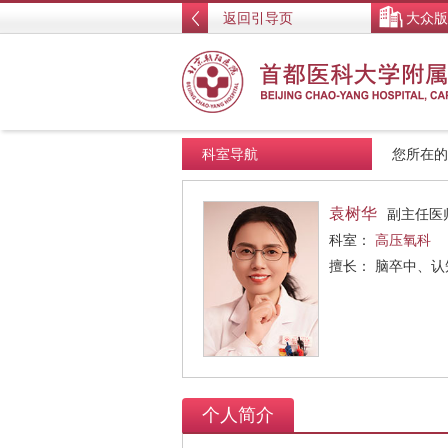
返回引导页
大众版
科室导航
您所在
袁树华
副主任医
科室：
高压氧科
擅长： 脑卒中、
个人简介